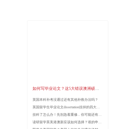
程推荐
作业/论文辅导
课