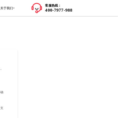
师资力量
学员案例
留学知识+
关于我们+
评分标准并确定是什么需要重新改进的地方。
解论文问题所在。