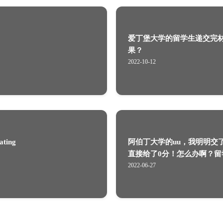
呢？
导怎么计价？