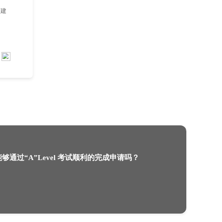
索不同的解决方案。并且在重新提交之前要确
校申请帮助，也可以向学生支持中心或学术支
上诉程序一般较为复杂，所以在提出上诉前建
去英国读硕士一年学费大概多少钱？