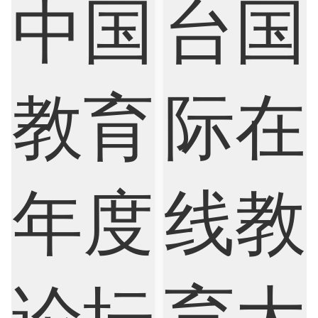
Internet of Things
Laws
Management
Marketing
Mathematics
Medicine
Nursing
Physics
Political Science
Psychology
Public Health
Robotics
Sociology
Statistics
Sustainability