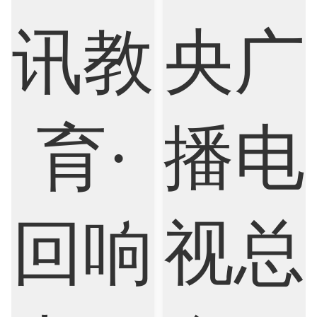
Chemistry
Civil Engineering
Cloud Computing
Cognitive Science
Communications
Computer Science
Criminology
Cybersecurity
Data Science
Economics
Education
Electrical Engineering
Electrical
Fashion Design
Film
Finance
FinTech
Graphic Design