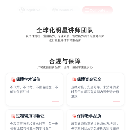
Cognitive Science
Communications
Computer Science
Criminology
Cybersecurity
Data Science
全球化明星讲师团队
从​​个性特征、通用能力、专业素质、管理能力四个维度对导师
进行量化评估和精准画像
Economics
Education
Electrical Engineering
合规与保障
严格把控自身品质，让每一位留学生更安心
Electrical
Fashion Design
Film
保障学术诚信
保障资金安全
不代写、不代考、不冒名提交，不
企微对接，安全可靠。未消耗的课
Finance
FinTech
Graphic Design
触碰任何红线
时费用在课程有效期内可申请余额
退款
Internet of Things
Laws
Management
过程留痕可验证
保障教学品质
全程留痕与学校要求对齐，每一步
所有导师均需通过导师体系培训，
都有证据与可复用的学习资产
教学案例以及学员评价真实可溯源