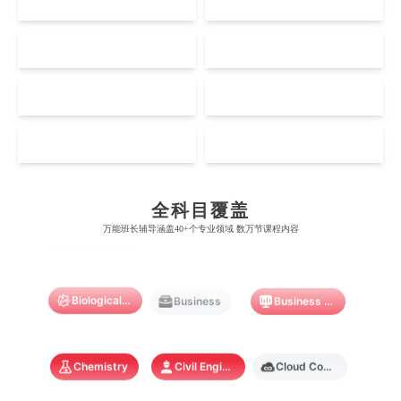
UK
AUS
剑桥大学
悉尼大学
斯坦福大学
麦吉尔大学
奥克兰大学
新加坡国立大学
澳门管理学院
香港岭南大学
伦敦大学学院
澳大利亚国立大学
US
CA
哈佛大学
英属哥伦比亚大学
奥塔哥大学
南洋理工大学
澳门大学
香港大学
伦敦国王学院
蒙纳士大学
加州理工学院
阿尔伯塔大学
NZ
SG
惠灵顿维多利亚大学
新加坡管理大学
澳门科技大学
香港中文大学
爱丁堡大学
昆士兰大学
芝加哥大学
滑铁卢大学
坎特伯雷大学
新加坡科技设计大学
MO
HK
澳门理工大学
香港科技大学
曼彻斯特大学
西澳大学
Accounting
Actuarial Science
Architecture
宾夕法尼亚大学
西安大略大学
怀卡托大学
新加坡理工大学
澳门城市大学
香港理工大学
布里斯托大学
阿德莱德大学
康奈尔大学
蒙特利尔大学
全科目覆盖
梅西大学
新跃社科大学
圣若瑟大学
香港城市大学
Artificial Intelligence
Biochemistry
Bioinformatics
万能班长辅导涵盖40+个专业领域 数万节课程内容
帝国理工学院
墨尔本大学
加州大学伯克利分校
卡尔加里大学
林肯大学
新加坡管理学院
澳门旅游学院
香港浸会大学
麻省理工学院
多伦多大学
奥克兰理工大学
拉萨尔艺术学院
Biological Sciences
Business
Business Analytics
澳门镜湖护理学院
香港教育大学
奥克兰大学
新加坡国立大学
澳门管理学院
香港岭南大学
Chemistry
Civil Engineering
Cloud Computing
澳门大学
香港大学