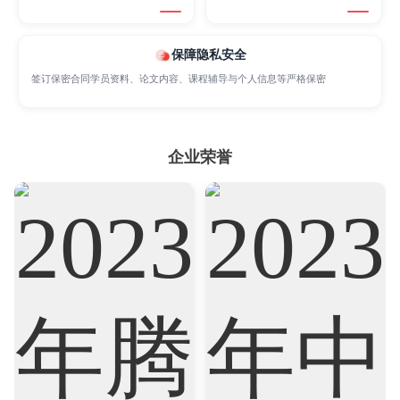
Marketing
Mathematics
Medicine
保障隐私安全
Nursing
Physics
Political Science
签订保密合同学员资料、论文内容、课程辅导与个人信息等严格保密
Psychology
Public Health
Robotics
企业荣誉
Sociology
Statistics
Sustainability
Accounting
Actuarial Science
Architecture
Artificial Intelligence
Biochemistry
Bioinformatics
Biological Sciences
Business
Business Analytics