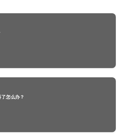
专业好吗？想要获得这个学校的offer难不难？
美国的大学学制是什么样的？
2022-06-07