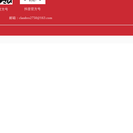
留学生作业辅导：如何选择合适的机构解决留学难题？
留学干货——论文辅导带你顺利通过英国硕士论文二次提交！
申请国外名校研究生知晓这些，英国G5你也可以！
文格式是什么样的？
ay高分秘诀！