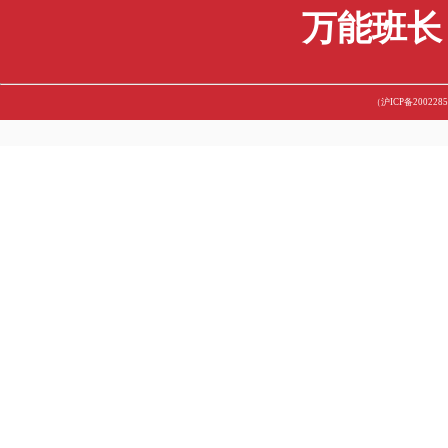
干货分享 | Essay写得好，挂科来不了！手把手教你写好Essay~
盘点AUN澳大利亚国立大学会计专业那些事！
英国考试挂科能够升学吗？对于今后的影响是什么？
英国天气千变万化？伦敦国王学院穿衣指南来啦！
新加坡私立大学相关介绍，满满的都是干货，赶紧收藏！