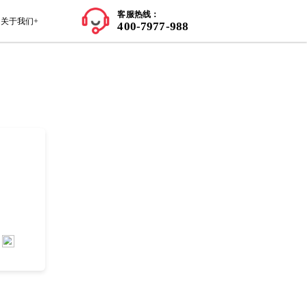
师资力量
学员案例
留学知识+
关于我们+
取得成绩的学生可以采用这种方式。