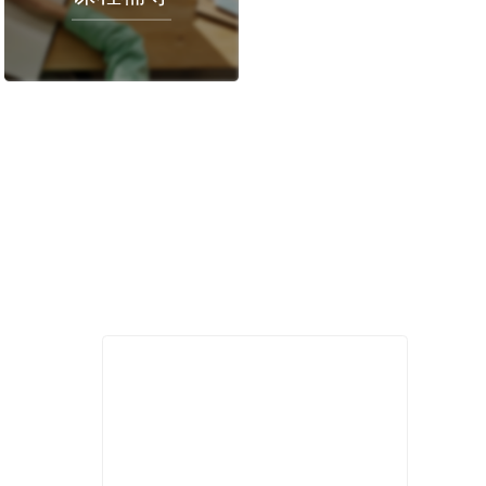
程推荐
作业/论文辅导
课