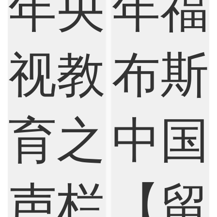
Artificial Intelligence
Biochemistry
Bioinformatics
Biological Sciences
Business
Business Analytics
Chemistry
Civil Engineering
Cloud Computing
Cognitive Science
Communications
Computer Science
Criminology
Cybersecurity
Data Science
Economics
Education
Electrical Engineering
Electrical
Fashion Design
Film