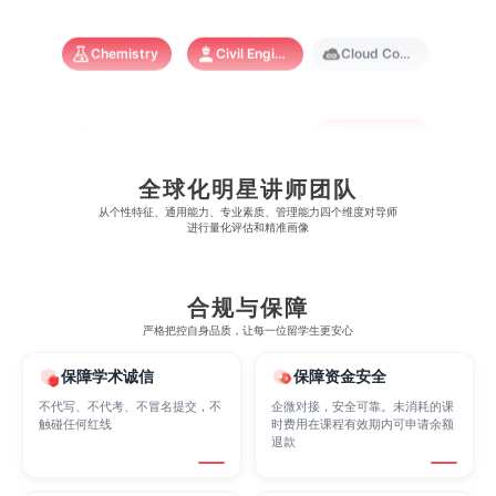
澳门大学
香港大学
Chemistry
Civil Engineering
Cloud Computing
Cognitive Science
Communications
Computer Science
全球化明星讲师团队
Criminology
Cybersecurity
Data Science
从​​个性特征、通用能力、专业素质、管理能力四个维度对导师
进行量化评估和精准画像
Economics
Education
Electrical Engineering
合规与保障
严格把控自身品质，让每一位留学生更安心
Electrical
Fashion Design
Film
保障学术诚信
保障资金安全
不代写、不代考、不冒名提交，不
企微对接，安全可靠。未消耗的课
触碰任何红线
时费用在课程有效期内可申请余额
Finance
FinTech
Graphic Design
退款