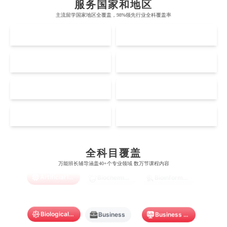
服务国家和地区
牛津大学
新南威尔士大学
主流留学国家地区全覆盖，98%领先行业全科覆盖率
麻省理工学院
多伦多大学
奥克兰理工大学
拉萨尔艺术学院
UK
AUS
剑桥大学
悉尼大学
斯坦福大学
麦吉尔大学
奥克兰大学
新加坡国立大学
澳门管理学院
香港岭南大学
伦敦大学学院
澳大利亚国立大学
US
CA
哈佛大学
英属哥伦比亚大学
奥塔哥大学
南洋理工大学
澳门大学
香港大学
伦敦国王学院
蒙纳士大学
加州理工学院
阿尔伯塔大学
NZ
SG
惠灵顿维多利亚大学
新加坡管理大学
澳门科技大学
香港中文大学
爱丁堡大学
昆士兰大学
芝加哥大学
滑铁卢大学
坎特伯雷大学
新加坡科技设计大学
MO
HK
澳门理工大学
香港科技大学
曼彻斯特大学
西澳大学
宾夕法尼亚大学
西安大略大学
怀卡托大学
新加坡理工大学
Accounting
Actuarial Science
Architecture
澳门城市大学
香港理工大学
布里斯托大学
阿德莱德大学
康奈尔大学
蒙特利尔大学
全科目覆盖
梅西大学
新跃社科大学
圣若瑟大学
香港城市大学
万能班长辅导涵盖40+个专业领域 数万节课程内容
帝国理工学院
墨尔本大学
加州大学伯克利分校
卡尔加里大学
Artificial Intelligence
Biochemistry
Bioinformatics
林肯大学
新加坡管理学院
澳门旅游学院
香港浸会大学
麻省理工学院
多伦多大学
奥克兰理工大学
拉萨尔艺术学院
澳门镜湖护理学院
香港教育大学
Biological Sciences
Business
Business Analytics
奥克兰大学
新加坡国立大学
澳门管理学院
香港岭南大学