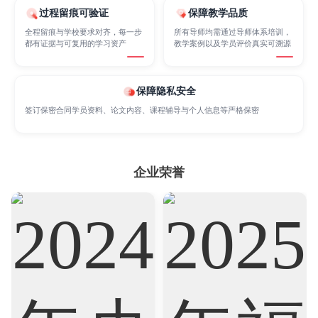
过程留痕可验证
保障教学品质
Internet of Things
Laws
Management
全程留痕与学校要求对齐，每一步
所有导师均需通过导师体系培训，
都有证据与可复用的学习资产
教学案例以及学员评价真实可溯源
Marketing
Mathematics
Medicine
保障隐私安全
签订保密合同学员资料、论文内容、课程辅导与个人信息等严格保密
Nursing
Physics
Political Science
Psychology
Public Health
Robotics
企业荣誉
Sociology
Statistics
Sustainability
Accounting
Actuarial Science
Architecture