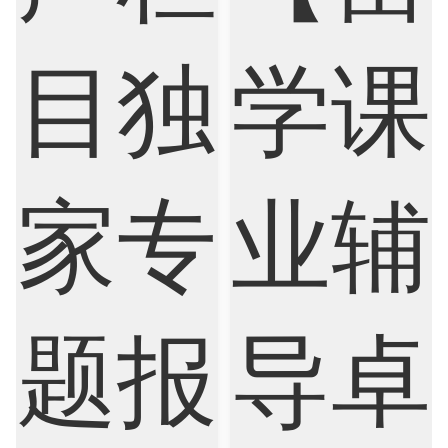
Finance
FinTech
Graphic Design
Internet of Things
Laws
Management
Marketing
Mathematics
Medicine
Nursing
Physics
Political Science
Psychology
Public Health
Robotics
Sociology
Statistics
Sustainability