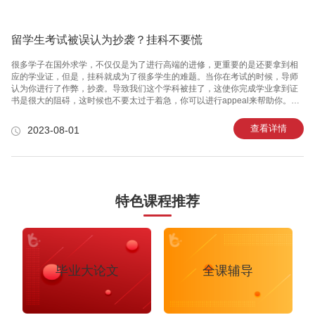
你的竞争对手可就精彩了。你的GPA3.9?不好意思
留学生考试被误认为抄袭？挂科不要慌
很多学子在国外求学，不仅仅是为了进行高端的进修，更重要的是还要拿到相
应的学业证，但是，挂科就成为了很多学生的难题。当你在考试的时候，导师
认为你进行了作弊，抄袭。导致我们这个学科被挂了，这使你完成学业拿到证
书是很大的阻碍，这时候也不要太过于着急，你可以进行appeal来帮助你。当
你考试的时候被认定为抄袭的时候，切记千万不要承认自己的行为，因为只要
当你承认了，你就已经判定为了抄袭的罪名，然后给与你挂科的惩罚。那么我
查看详情
2023-08-01
们该怎么去进行申诉以及该怎么做呢？首先，你可以找到相应的导师进行沟
通，问一下导师为什么会觉得自己抄袭，因为我们要知道具体的原因，当我们
知道原因之后，你要和老师进行解释，然后询问导师类似于着一种情况的具体
做法。申诉，我们可以根据学校官网来看一下申诉的具体要求和具体步骤，当
你全部都已经准备就
特色课程推荐
毕业大论文
全课辅导