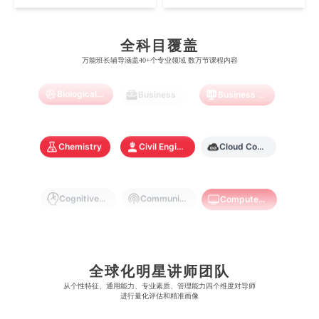
曼彻斯特大学
西澳大学
宾夕法尼亚大学
西安大略大学
怀卡托大学
新加坡理工大学
澳门城市大学
香港理工大学
布里斯托大学
阿德莱德大学
Artificial Intelligence
Biochemistry
Bioinformatics
康奈尔大学
蒙特利尔大学
全科目覆盖
梅西大学
新跃社科大学
圣若瑟大学
香港城市大学
万能班长辅导涵盖40+个专业领域 数万节课程内容
帝国理工学院
墨尔本大学
加州大学伯克利分校
卡尔加里大学
林肯大学
新加坡管理学院
澳门旅游学院
香港浸会大学
Biological Sciences
Business
Business Analytics
麻省理工学院
多伦多大学
奥克兰理工大学
拉萨尔艺术学院
澳门镜湖护理学院
香港教育大学
奥克兰大学
新加坡国立大学
Chemistry
Civil Engineering
Cloud Computing
澳门管理学院
香港岭南大学
澳门大学
香港大学
Cognitive Science
Communications
Computer Science
Criminology
Cybersecurity
Data Science
全球化明星讲师团队
从​​个性特征、通用能力、专业素质、管理能力四个维度对导师
Economics
Education
Electrical Engineering
进行量化评估和精准画像