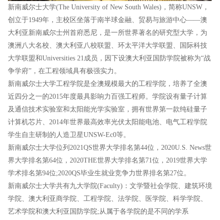
新南威尔士大学(The University of New South Wales)，简称UNSW，
创立于1949年，主校区坐落于南半球金融、贸易与旅游中心——澳
大利亚新南威尔士州首府悉尼，是一所世界著名的研究型大学，为
澳洲八大名校、澳大利亚八校联盟、环太平洋大学联盟、国际科技
大学联盟和Universities 21成员，因下设澳大利亚国防学院被称为“战
争学府”，在工程领域具有极强实力。
新南威尔士大学工程学院是全澳规模最大的工程学院，培养了全澳
近四分之一的2015年度最具影响力百强工程师。学院设有量子计算
及通信技术实验室和太阳能光学实验室，拥有世界第一款纯硅量子
计算机芯片、2014年世界最高效率光伏太阳能电池、电气工程学院
学生自主研制的人造卫星UNSW-Ec0等。
新南威尔士大学位列2021QS世界大学排名第44位，2020U.S. News世
界大学排名第64位，2020THE世界大学排名第71位，2019世界大学
学术排名第94位;2020QS毕业生就业竞争力世界排名第27位。
新南威尔士大学共有九大学院(Faculty)：文学暨社会学院、建筑环境
学院、澳大利亚商学院、工程学院、法学院、医学院、科学学院、
艺术学院和澳大利亚国防学院;从属于各学院的是不同的学系