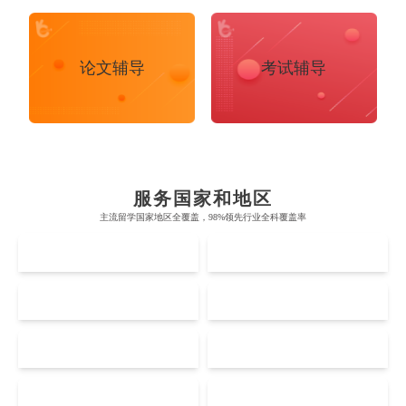
论文辅导
考试辅导
布里斯托大学
阿德莱德大学
帝国理工学院
墨尔本大学
加州大学伯克利分校
卡尔加里大学
服务国家和地区
牛津大学
新南威尔士大学
主流留学国家地区全覆盖，98%领先行业全科覆盖率
麻省理工学院
多伦多大学
奥克兰理工大学
拉萨尔艺术学院
UK
AUS
剑桥大学
悉尼大学
斯坦福大学
麦吉尔大学
奥克兰大学
新加坡国立大学
澳门管理学院
香港岭南大学
伦敦大学学院
澳大利亚国立大学
US
CA
哈佛大学
英属哥伦比亚大学
奥塔哥大学
南洋理工大学
澳门大学
香港大学
伦敦国王学院
蒙纳士大学
加州理工学院
阿尔伯塔大学
NZ
SG
惠灵顿维多利亚大学
新加坡管理大学
澳门科技大学
香港中文大学
爱丁堡大学
昆士兰大学
芝加哥大学
滑铁卢大学
Accounting
Actuarial Science
Architecture
坎特伯雷大学
新加坡科技设计大学
MO
HK
澳门理工大学
香港科技大学