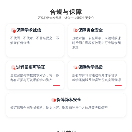
Electrical
Fashion Design
Film
合规与保障
严格把控自身品质，让每一位留学生更安心
保障学术诚信
保障资金安全
Finance
FinTech
Graphic Design
不代写、不代考、不冒名提交，不
企微对接，安全可靠。未消耗的课
触碰任何红线
时费用在课程有效期内可申请余额
退款
Internet of Things
Laws
Management
过程留痕可验证
保障教学品质
Marketing
Mathematics
Medicine
全程留痕与学校要求对齐，每一步
所有导师均需通过导师体系培训，
都有证据与可复用的学习资产
教学案例以及学员评价真实可溯源
Nursing
Physics
Political Science
保障隐私安全
签订保密合同学员资料、论文内容、课程辅导与个人信息等严格保密
Psychology
Public Health
Robotics