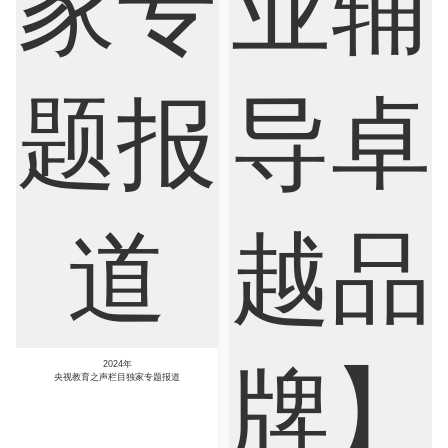
Psychology
Public Health
Robotics
Sociology
Statistics
Sustainability
2024年
央视教育之声栏目独家专题报道