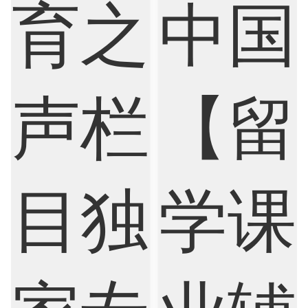
Criminology
Cybersecurity
Data Science
Economics
Education
Electrical Engineering
Electrical
Fashion Design
Film
Finance
FinTech
Graphic Design
Internet of Things
Laws
Management
Marketing
Mathematics
Medicine
Nursing
Physics
Political Science