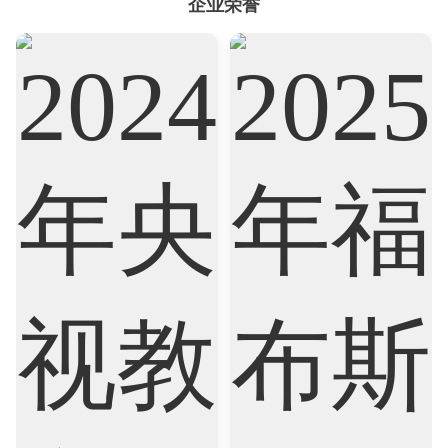
企业荣誉
Sociology
Statistics
Sustainability
Accounting
Actuarial Science
Architecture
Artificial Intelligence
Biochemistry
Bioinformatics
Biological Sciences
Business
Business Analytics
Chemistry
Civil Engineering
Cloud Computing
Cognitive Science
Communications
Computer Science