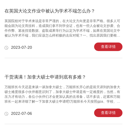
一般是做会计师助理
在英国大论文作业中被认为学术不端怎么办？
英国院校对于学术来说是非常严谨的，在大论文方向更是非常严格。很多人可
能会因为论文而挂科，造成我们拿不到学业证，也有一些人会被论文抄袭、合
作作弊、篡改捏造数据、盗取成果等行为认定为学术不端，如果在英国论文中
被认为学术不端，我们应该怎么样积极的去应对呢？一、找出原因我们要根据
学校给出的指控去找到我们因什么行为导致我们认为学术不端的行为，因为这
个是我们必须要知道，我们必须要了解到自己到底是什么原因会被人认为是学
查看详情
2023-07-20
术不端行为，作弊？抄袭？考试不端？当我们知道原因时，我们要根据调查结
果进行处理，如果我们真的存在学术不端行为，要表示忏悔来表达自己的态
度。如果你的脾气暴躁、态度不端正可能会被利用来对付你。如果我们没有进
行这些行为，而是得到了一些错误的误判，我们就要进行维护，提出异议了！
二、提出异议当你不同意初
干货满满！加拿大硕士申请到底有多难？
万能班长今天还是来谈一谈加拿大硕士，万能班长开心的是前天讲到的加拿大
硕士难度很多小伙伴都意识到了，加拿大硕士申请是有一定难度的，当然，有
压力才有动力，各位小伙伴们才会更加认真的去准备，话不多说，赶紧和万能
班长一起来详细了解一下加拿大硕士申请吧!​​​​​​​万能班长今天按照gpa、学校、文
书经历、实习和雅思这五个方面来和各位留学生小伙伴们聊一聊。加拿大硕士
申请之GPAGPA方面，加拿大硕士申请大多数的学校要求是大三大四的GPA在
查看详情
2022-07-06
3.0以上(4分制)。事实是，无论这学校的排名是高是低，在你眼中它是好是坏，
大家的GPA门槛其实都是一样的。这样就直接导致了加拿大硕士定校困难，也
是为什么加拿大硕士申请是业内众所周知的“难”和“迷”。而且，一旦不卡成绩，