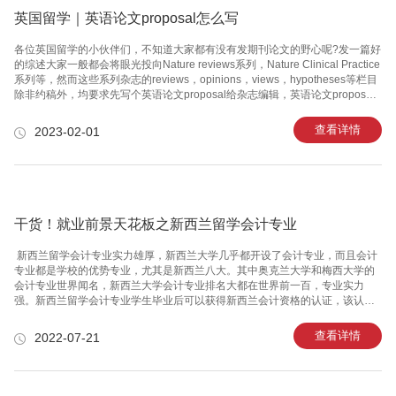
英国留学｜英语论文proposal怎么写
各位英国留学的小伙伴们，不知道大家都有没有发期刊论文的野心呢?发一篇好
的综述大家一般都会将眼光投向Nature reviews系列，Nature Clinical Practice
系列等，然而这些系列杂志的reviews，opinions，views，hypotheses等栏目
除非约稿外，均要求先写个英语论文proposal给杂志编辑，英语论文proposal
怎么写?今天就让咱们一起来看看吧!​​​​​​​首先具体到英语论文proposal的写法，常
用的模板跟cover letter差不多。首先说明你为什么要选这个topic，以及你是如
查看详情
2023-02-01
何展开这个topic的(理论上来说应该英语论文proposal通过再开始写文稿，那么
这里就需要列出你的提纲，但其实大部分作者都是写完了要投的时候才英语论
文pro
干货！就业前景天花板之新西兰留学会计专业
新西兰留学会计专业实力雄厚，新西兰大学几乎都开设了会计专业，而且会计
专业都是学校的优势专业，尤其是新西兰八大。其中奥克兰大学和梅西大学的
会计专业世界闻名，新西兰大学会计专业排名大都在世界前一百，专业实力
强。新西兰留学会计专业学生毕业后可以获得新西兰会计资格的认证，该认证
获得世界认可，学生可以去欧美国家就业。 新西兰留学会计专业是一个高薪专
业，并且就业机会多，将来可在审计、工商企业财务部门、金融机构、会计师
查看详情
2022-07-21
事务所、税务部门、财政等单位从事财务和财务管理工作。另外，还能在世界
各地大公司担任财务经理、财务总监等高级职位。新西兰特许会计师机构有资
格为申请人注册三种职业头衔：一会计技术人员： 这个职业是针对与就读新西
兰两年制会计大专的毕业生而设计的，是会计职业中最基础的职业，工作职位