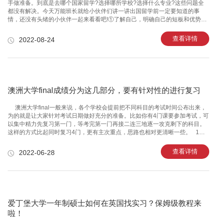
手做准备。到底是去哪个国家留学?选择哪所学校?选择什么专业?这些问题全
都没有解决。今天万能班长就给小伙伴们讲一讲出国留学前一定要知道的事
情，还没有头绪的小伙伴一起来看看吧!①了解自己，明确自己的短板和优势其
实每个人都是有“名校情结”的，肯定都希望自己可以去很好的大学。国外的大学
在招生上，对候选者的评判标准，每所大学各有不同。国外大学的招生标准比
查看详情
2022-08-24
较多元化，不单单看成绩，有一些学霸级别的同学，成绩很好，但是拿到的大
学offer却不是名校;还有一些申请的同学，虽然成绩一般，但是申请到了名校的
offer。不管怎么说，准备出国留学的小伙伴们一定要很了解自己，对自己的分
析比较透彻，知道自己的优势和劣势是什么。就比如说自己的硬件成绩很一
般，
澳洲大学final成绩分为这几部分，要有针对性的进行复习
澳洲大学final一般来说，各个学校会提前把不同科目的考试时间公布出来，
为的就是让大家针对考试日期做好充分的准备。比如你有4门课要参加考试，可
以集中精力先复习第一门，等考完第一门再接二连三地逐一攻克剩下的科目。
这样的方式比起同时复习4门，更有主次重点，思路也相对更清晰一些。 1、
平时的报告 澳洲的大学会将一部分平时的学习报告划分在澳洲大学final考试
中。报告顾名思义就是针对平时的学习课程进行一个较为全面的汇报，有单独
查看详情
2022-06-28
的报告，也有小组一起完成的。分别考察不同的学生能力，单独报告考察学生
的独立自主能力和对资料文献的整理分析能力，小组报告更多的考察成员之间
的沟通能力以及小组长的分配能力。 2、笔试 笔试题型可能是多样的。澳洲大
学final考试以卷面成绩为依据，以分数为标准。通常
爱丁堡大学一年制硕士如何在英国找实习？保姆级教程来
啦！