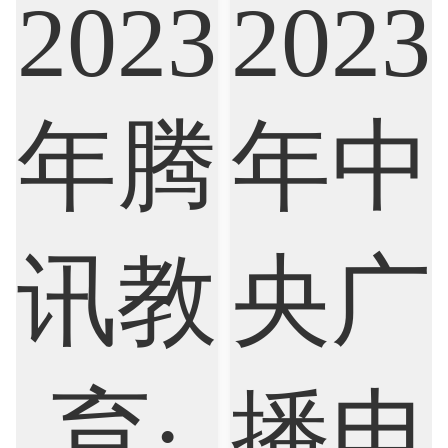
Finance
FinTech
Graphic Design
Internet of Things
Laws
Management
Marketing
Mathematics
Medicine
Nursing
Physics
Political Science
Psychology
Public Health
Robotics
Sociology
Statistics
Sustainability