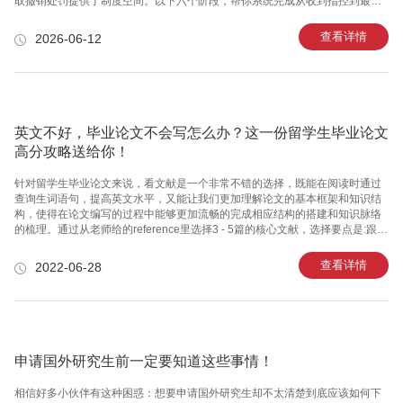
取撤销处罚提供了制度空间。以下六个阶段，帮你系统完成从收到指控到最终
撤销轻处罚的全过程。第一阶段：接案后黄金72小时——理清指控内容在正式
启动申诉之前，先花一两天时间把情况彻底搞清楚。第一步，研读指控信。 仔
查看详情
2026-06-12
细阅读学校发来的每一封邮件，找出以下关键信息：指控的具体行为是什么
（抄袭、引用不当、共谋、代写嫌疑？）、被指控的范围（涉及哪门课、哪份
作业）、学校给出的初步处罚建议以及申诉截止日期。申诉时间窗口通常很
短。各国大学的申诉期限差异较大，美国一般在收到通知后5-10天内，英国通
常为14-2
英文不好，毕业论文不会写怎么办？这一份留学生毕业论文
高分攻略送给你！
针对留学生毕业论文来说，看文献是一个非常不错的选择，既能在阅读时通过
查询生词语句，提高英文水平，又能让我们更加理解论文的基本框架和知识结
构，使得在论文编写的过程中能够更加流畅的完成相应结构的搭建和知识脉络
的梳理。通过从老师给的reference里选择3 - 5篇的核心文献，选择要点是:跟你
用相似的method分析的，主题类似的，有名journal的或者名校的学生写的。留
学生毕业论文的核心文献不光是用来理解知识结构，更是作为写作参考的。很
查看详情
2022-06-28
多连词，学术表达都可以借用。这里需要注意的是文献可以给你提供灵感，但
是不能直接搬运观点，论文要有自己独立的思考和观点。 对于类似商科，教
育，社会科学类的留学生毕业论文来说，你可以先写中文，在进行翻译。你觉
得英文完全没法表达你的意思的，就先用中文写。描述写
申请国外研究生前一定要知道这些事情！
相信好多小伙伴有这种困惑：想要申请国外研究生却不太清楚到底应该如何下