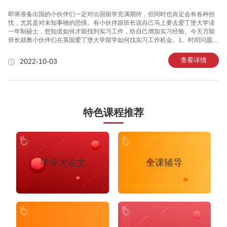
即将准备出国的小伙伴们一定对出国留学充满期待，但同时也肯定会有各种担
忧，尤其是对未知事物的恐惧。有小伙伴跟班长说自己马上要去爱丁堡大学读
一年制硕士，想知道如何才能找到实习工作，给自己增加实习经验。今天万能
班长就教小伙伴们在英国爱丁堡大学留学如何找实习工作机会。1、时间问题爱
丁堡大学的留学生小伙伴想要找实习的话，任何时候都是不晚的!尤其英国这边
的企业很多都是全年都在招聘，尤其是针对实习的岗位。太介意春招/秋招的时
查看详情
2022-10-03
间可能会限制自己现在想要努力的步伐!班长建议小伙伴提前了解清楚自己的课
程安排、考试日程，这样在和企业沟通的时候也能根据课程安排选择每周实习
的时间。一般来说，T4学生签证都是可以允许在课程中的每周20小时的工作时
间哦！班长建议爱丁堡大学的留学生小伙伴开始找实习的时间是2或者3月份，
因为这个
特色课程推荐
Accounting
Actuarial Science
Architecture
Artificial Intelligence
Biochemistry
Bioinformatics
毕业大论文
全课辅导
Biological Sciences
Business
Business Analytics