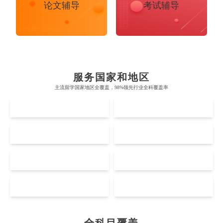
论文辅导
考试辅导
Chemistry
Civil Engineering
Cloud Computing
Cognitive Science
Communications
Computer Science
布里斯托大学
阿德莱德大学
服务国家和地区
Criminology
Cybersecurity
Data Science
帝国理工学院
墨尔本大学
主流留学国家地区全覆盖，98%领先行业全科覆盖率
加州大学伯克利分校
卡尔加里大学
UK
AUS
牛津大学
新南威尔士大学
麻省理工学院
多伦多大学
奥克兰理工大学
拉萨尔艺术学院
Economics
Education
Electrical Engineering
剑桥大学
悉尼大学
US
CA
斯坦福大学
麦吉尔大学
奥克兰大学
新加坡国立大学
澳门管理学院
香港岭南大学
Electrical
Fashion Design
Film
伦敦大学学院
澳大利亚国立大学
哈佛大学
英属哥伦比亚大学
NZ
SG
奥塔哥大学
南洋理工大学
澳门大学
香港大学
伦敦国王学院
蒙纳士大学
加州理工学院
阿尔伯塔大学
惠灵顿维多利亚大学
新加坡管理大学
MO
HK
Finance
FinTech
Graphic Design
澳门科技大学
香港中文大学
爱丁堡大学
昆士兰大学
芝加哥大学
滑铁卢大学
坎特伯雷大学
新加坡科技设计大学
澳门理工大学
香港科技大学
曼彻斯特大学
西澳大学
宾夕法尼亚大学
西安大略大学
Internet of Things
Laws
Management
全科目覆盖