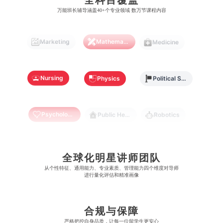
怀卡托大学
新加坡理工大学
澳门城市大学
香港理工大学
万能班长辅导涵盖40+个专业领域 数万节课程内容
布里斯托大学
阿德莱德大学
康奈尔大学
蒙特利尔大学
梅西大学
新跃社科大学
圣若瑟大学
香港城市大学
帝国理工学院
墨尔本大学
Marketing
Mathematics
Medicine
加州大学伯克利分校
卡尔加里大学
林肯大学
新加坡管理学院
澳门旅游学院
香港浸会大学
麻省理工学院
多伦多大学
奥克兰理工大学
拉萨尔艺术学院
澳门镜湖护理学院
香港教育大学
Nursing
Physics
Political Science
奥克兰大学
新加坡国立大学
澳门管理学院
香港岭南大学
Psychology
Public Health
Robotics
澳门大学
香港大学
Sociology
Statistics
Sustainability
全球化明星讲师团队
从​​个性特征、通用能力、专业素质、管理能力四个维度对导师
进行量化评估和精准画像
Accounting
Actuarial Science
Architecture
合规与保障
Artificial Intelligence
Biochemistry
Bioinformatics
严格把控自身品质，让每一位留学生更安心