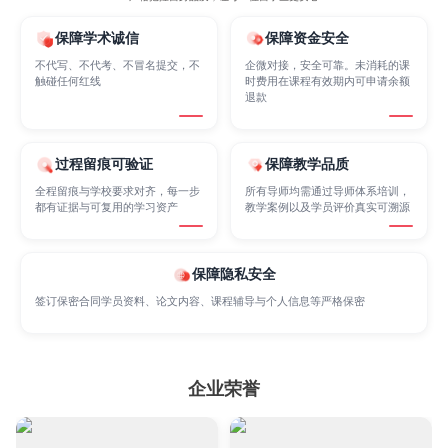
保障学术诚信
保障资金安全
Biological Sciences
Business
Business Analytics
不代写、不代考、不冒名提交，不
企微对接，安全可靠。未消耗的课
触碰任何红线
时费用在课程有效期内可申请余额
退款
Chemistry
Civil Engineering
Cloud Computing
过程留痕可验证
保障教学品质
全程留痕与学校要求对齐，每一步
所有导师均需通过导师体系培训，
Cognitive Science
Communications
Computer Science
都有证据与可复用的学习资产
教学案例以及学员评价真实可溯源
Criminology
Cybersecurity
保障隐私安全
Data Science
签订保密合同学员资料、论文内容、课程辅导与个人信息等严格保密
Economics
Education
Electrical Engineering
企业荣誉
Electrical
Fashion Design
Film