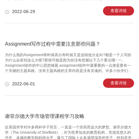
大论文吧! 首先，90%以上的人都对学术论文的写作有一个很严重的认知错误。
就是认为写论文的重点在于“写”。其实并不是，学术论文写作的本质根本就不
查看详情
2022-06-29
在“写”上，而在于“思考”，在于“计划”。正确的论文写作应该是70%思考/计划加
上30%写/修改。 有好多小伙伴跟万能班长说自己有一定的实验数据，但是不
知道怎么整理，没办法把故事讲圆了。其实这个问题的本质在于：不知道如何
构造故事线。要解决这个问题，我们要做的就是：画出你的研
Assignment写作过程中需要注意那些问题？
为什么我的Assignment有时候高分有时候又是连续低分走向?都是一个人写的
为什么会差别这么大呢?那很可能是因为你没有把握以下几个要点哦~ 一、
Assignment创作的中心思想难题 assignment创作中最重要的一点便是要有一
个关键的主题风格。没有主题风格的文章内容是没有灵魂的。许多小伙伴们以
前由于原稿中心思想不确立被规定翻修调用。假如大伙儿不期待自身投入的时
间被消耗掉，在开始写assignment以前一定要明确自己的文章有确立的主题风
查看详情
2022-06-01
格/中心思想，也就是明确自身究竟要想为大伙儿详细介绍哪些或者表明一个什
么大道理。 二、Assignment创作的引入难题 国外，引用文献格式是十分关键
的。不适当的引入会立即危害最后考试成绩，忽视引入而造成assignment重叠
率高的学术研究文章
谢菲尔德大学市场管理课程学习攻略
赴英国求学对许多商科学子而言，一直是一个崇高而远大的梦想。谢菲尔德大
学（The University of Sheffield），作为世界知名的教育机构，凭借其悠久的
历史、卓越的教学和科研水平，吸引了国际上众多渴望深造的学子。特别是市