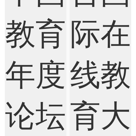
Nursing
Physics
Political Science
Psychology
Public Health
Robotics
Sociology
Statistics
Sustainability