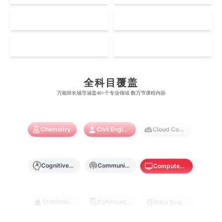
澳门大学
香港大学
伦敦国王学院
蒙纳士大学
加州理工学院
阿尔伯塔大学
Accounting
Actuarial Science
Architecture
NZ
SG
惠灵顿维多利亚大学
新加坡管理大学
澳门科技大学
香港中文大学
爱丁堡大学
昆士兰大学
芝加哥大学
滑铁卢大学
坎特伯雷大学
新加坡科技设计大学
MO
HK
澳门理工大学
香港科技大学
Artificial Intelligence
曼彻斯特大学
西澳大学
Biochemistry
Bioinformatics
宾夕法尼亚大学
西安大略大学
怀卡托大学
新加坡理工大学
澳门城市大学
香港理工大学
布里斯托大学
阿德莱德大学
康奈尔大学
蒙特利尔大学
全科目覆盖
梅西大学
新跃社科大学
Biological Sciences
圣若瑟大学
香港城市大学
Business
Business Analytics
万能班长辅导涵盖40+个专业领域 数万节课程内容
帝国理工学院
墨尔本大学
加州大学伯克利分校
卡尔加里大学
林肯大学
新加坡管理学院
澳门旅游学院
香港浸会大学
麻省理工学院
多伦多大学
Chemistry
Civil Engineering
Cloud Computing
奥克兰理工大学
拉萨尔艺术学院
澳门镜湖护理学院
香港教育大学
奥克兰大学
新加坡国立大学
澳门管理学院
香港岭南大学
Cognitive Science
Communications
Computer Science
澳门大学
香港大学
Criminology
Cybersecurity
Data Science