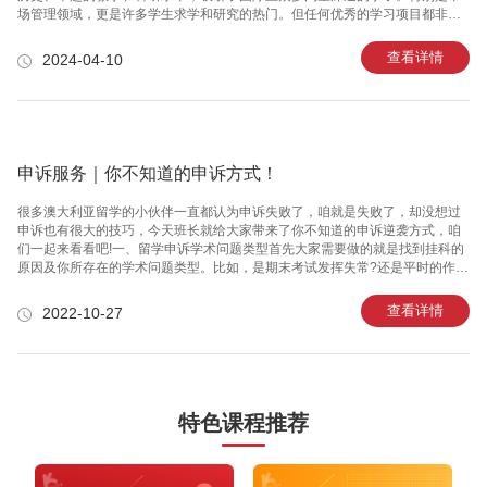
场管理领域，更是许多学生求学和研究的热门。但任何优秀的学习项目都非一
朝一夕之功，这篇文章万能班长将为您呈现谢菲尔德大学市场管理课程的学习
攻略，帮您在这个竞争激烈的学术环境中脱颖而出。谢菲尔德大学市场管理专
查看详情
2024-04-10
业不仅注重理论知识的传授，更加强调实际操作能力的培养，还提供了广泛的
国际视野和丰富的学习资源，将极大地提升您的职场竞争力。但是，如何在这
里学习好，是一个值得深思的问题。课程规划与时间管理是关键。对于市场管
理专业的学生而言，课程内容往往泛涉市场分析、消费者行为学、品
申诉服务｜你不知道的申诉方式！
很多澳大利亚留学的小伙伴一直都认为申诉失败了，咱就是失败了，却没想过
申诉也有很大的技巧，今天班长就给大家带来了你不知道的申诉逆袭方式，咱
们一起来看看吧!​​​​​​​一、留学申诉学术问题类型首先大家需要做的就是找到挂科的
原因及你所存在的学术问题类型。比如，是期末考试发挥失常?还是平时的作业
和参与分(participation marks)导致了挂科?又或者是因为double pass的缘故?
甚至是被判定为了抄袭和学术行为不端(academic dishonesty including
查看详情
2022-10-27
plagiarism)?对于在悉尼大学留学学习的学生，学术诚信与学术成绩一样重要。
澳洲的大学对学术诚信非常重视，任何违背学术诚信准则的行为都会收到学校
的严肃处理。在悉尼大学留学明令禁止各类学术不诚信的行为。澳洲大
特色课程推荐