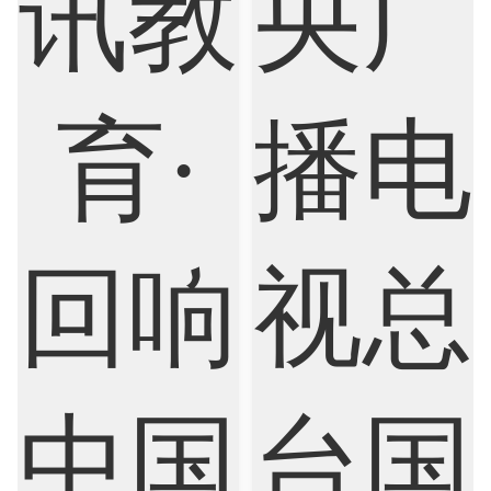
Criminology
Cybersecurity
Data Science
Economics
Education
Electrical Engineering
Electrical
Fashion Design
Film
Finance
FinTech
Graphic Design
Internet of Things
Laws
Management
Marketing
Mathematics
Medicine