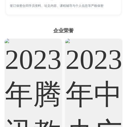
Psychology
Public Health
Robotics
签订保密合同学员资料、论文内容、课程辅导与个人信息等严格保密
Sociology
Statistics
Sustainability
企业荣誉
Accounting
Actuarial Science
Architecture
Artificial Intelligence
Biochemistry
Bioinformatics
Biological Sciences
Business
Business Analytics
Chemistry
Civil Engineering
Cloud Computing
Cognitive Science
Communications
Computer Science