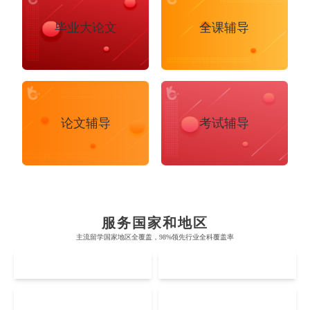
毕业大论文
全课辅导
论文辅导
考试辅导
布里斯托大学
阿德莱德大学
帝国理工学院
墨尔本大学
加州大学伯克利分校
卡尔加里大学
服务国家和地区
牛津大学
新南威尔士大学
主流留学国家地区全覆盖，98%领先行业全科覆盖率
麻省理工学院
多伦多大学
奥克兰理工大学
拉萨尔艺术学院
UK
AUS
剑桥大学
悉尼大学
斯坦福大学
麦吉尔大学
奥克兰大学
新加坡国立大学
澳门管理学院
香港岭南大学
伦敦大学学院
澳大利亚国立大学
US
CA
哈佛大学
英属哥伦比亚大学
奥塔哥大学
南洋理工大学