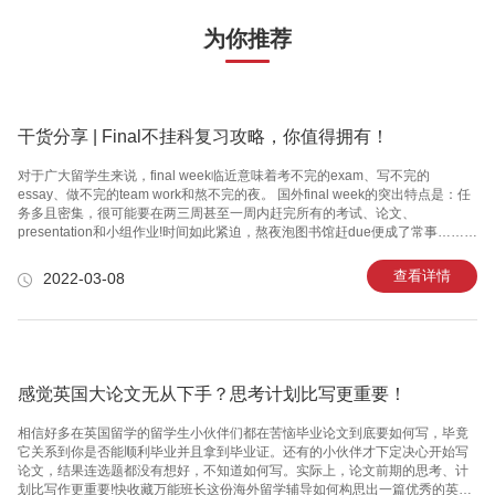
为你推荐
干货分享 | Final不挂科复习攻略，你值得拥有！
对于广大留学生来说，final week临近意味着考不完的exam、写不完的
essay、做不完的team work和熬不完的夜。 国外final week的突出特点是：任
务多且密集，很可能要在两三周甚至一周内赶完所有的考试、论文、
presentation和小组作业!时间如此紧迫，熬夜泡图书馆赶due便成了常事……
如何做到不挂科?小万整理了以下复习攻略： 01 时间管理 不必每门考试都安排
同等复习时间，根据你平时学习吸收程度及课程的难易程度，分出不同的等
查看详情
2022-03-08
级，合理安排好复习时间。 复习过程中要灵活，多穿插几门共同复习，避免长
时间学习一科枯燥无味，这样可以提高复习效率。 02 笔记记录 做笔记无论在
什么时候都是一个非常好的习惯。 课上的笔记有助于课后复习，阅读材料也需
要认真做笔记，
感觉英国大论文无从下手？思考计划比写更重要！
相信好多在英国留学的留学生小伙伴们都在苦恼毕业论文到底要如何写，毕竟
它关系到你是否能顺利毕业并且拿到毕业证。还有的小伙伴才下定决心开始写
论文，结果连选题都没有想好，不知道如何写。实际上，论文前期的思考、计
划比写作更重要!快收藏万能班长这份海外留学辅导如何构思出一篇优秀的英国