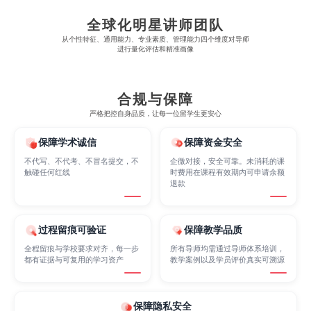
Economics
Education
Electrical Engineering
全球化明星讲师团队
从​​个性特征、通用能力、专业素质、管理能力四个维度对导师
进行量化评估和精准画像
Electrical
Fashion Design
Film
合规与保障
Finance
FinTech
Graphic Design
严格把控自身品质，让每一位留学生更安心
保障学术诚信
保障资金安全
Internet of Things
Laws
Management
不代写、不代考、不冒名提交，不
企微对接，安全可靠。未消耗的课
触碰任何红线
时费用在课程有效期内可申请余额
退款
Marketing
Mathematics
Medicine
过程留痕可验证
保障教学品质
全程留痕与学校要求对齐，每一步
所有导师均需通过导师体系培训，
都有证据与可复用的学习资产
教学案例以及学员评价真实可溯源
Nursing
Physics
Political Science
保障隐私安全