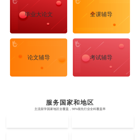
毕业大论文
全课辅导
论文辅导
考试辅导
布里斯托大学
阿德莱德大学
帝国理工学院
墨尔本大学
加州大学伯克利分校
卡尔加里大学
服务国家和地区
牛津大学
新南威尔士大学
主流留学国家地区全覆盖，98%领先行业全科覆盖率
麻省理工学院
多伦多大学
奥克兰理工大学
拉萨尔艺术学院
UK
AUS
剑桥大学
悉尼大学
斯坦福大学
麦吉尔大学
奥克兰大学
新加坡国立大学
澳门管理学院
香港岭南大学
伦敦大学学院
澳大利亚国立大学
US
CA
哈佛大学
英属哥伦比亚大学