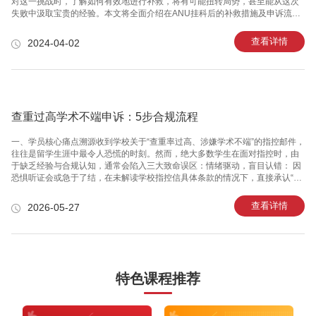
对这一挑战时，了解如何有效地进行补救，将有可能扭转局势，甚至能从这次
失败中汲取宝贵的经验。本文将全面介绍在ANU挂科后的补救措施及申诉流程
是否真的有用。面对挂科的成绩，深呼吸，保持冷静是非常重要的。紧接着，
你应该立即查找关于课程重修、补考和申诉的详细信息。一、重修课程在
查看详情
2024-04-02
ANU，重修可能是挂科后最直接的补救方式。重修代表你需要在下一个学期重
新报名参加同一课程，从头到尾再学一次，并参加考试。这对于确实需要加强
对课程内容理解的学生来说，可能是一个不错的选择。但它的缺点是，重修可
能会导致你的毕业时间延迟，并需要为该课程再次支付学
查重过高学术不端申诉：5步合规流程
​​​​​​​一、学员核心痛点溯源收到学校关于“查重率过高、涉嫌学术不端”的指控邮件，
往往是留学生涯中最令人恐慌的时刻。然而，绝大多数学生在面对指控时，由
于缺乏经验与合规认知，通常会陷入三大致命误区：情绪驱动，盲目认错： 因
恐惧听证会或急于了结，在未解读学校指控信具体条款的情况下，直接承认“抄
袭”，导致被处以停学、开除或取消学位的最重处罚；逻辑混乱，自证其罪： 在
解释低级的写作失误（如引用格式错误、参考文献遗漏）时，表述前后矛盾或
查看详情
2026-05-27
过度承认主观意图，反而坐实了学校的“故意作弊”指控；证据缺失，辩解无
效： 仅凭口头道歉或情绪化解释，无法提供任何草稿、文献时间戳、写作过程
记录等客观证据，导致申诉被驳回，错失黄金辩护期。核心问题在于：学生普
遍不清楚学术不端指控的判定逻辑（意图vs行为），更不了解学校申
特色课程推荐