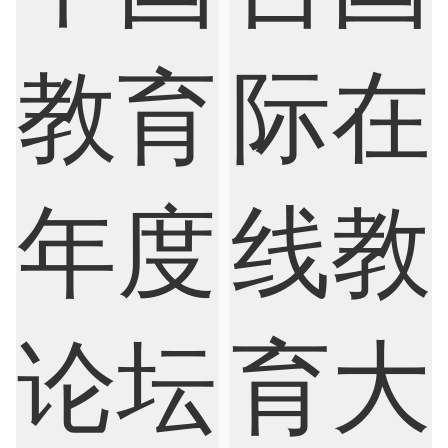
Nursing
Physics
Political Science
Psychology
Public Health
Robotics
Sociology
Statistics
Sustainability