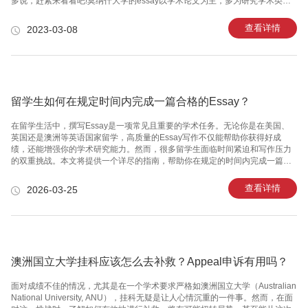
多说，赶紧来看看吧!莫纳什大学的essay以学术论文为主，多为研究学术类的
课题，目的是讨论、探索和向读者展示，让读者对某一主题的分析产生认同。
而莫纳什大学的Report是学生需要通过调查研究和运用相关理论知识解决某一
查看详情
2023-03-08
实际问题，传递给读者某个主题大量实用信息，以便读者可以快速浏览。
Report的类型也有不同，包括学术报告，期刊文章，实验报告等。针对
Report、留学的文书撰写技巧，班长有几点需要建议：1.Report、留学的文书
撰写要准备所有源资料和数据的主列表将所有s
留学生如何在规定时间内完成一篇合格的Essay？
在留学生活中，撰写Essay是一项常见且重要的学术任务。无论你是在美国、
英国还是澳洲等英语国家留学，高质量的Essay写作不仅能帮助你获得好成
绩，还能增强你的学术研究能力。然而，很多留学生面临时间紧迫和写作压力
的双重挑战。本文将提供一个详尽的指南，帮助你在规定的时间内完成一篇符
合要求的Essay。1. 理解题目和要求详细阅读并理解Essay的题目和相关要求是
成功的第一步。确保你明白题目的每一个词对应的含义，以及教授对这篇文章
查看详情
2026-03-25
的具体要求：字数、格式、引用标准等。遇到不清楚的地方，及时与教授或助
教进行交流确认，以避免误解题意。2. 形成初步的研究计划合理规划时间和资
源是管理Essay写作的关键。创建一个时间表，合理分配用于研究、写作和修
改的时间。研究计划应包括：- 确定研究主题和范围- 收集必要的
澳洲国立大学挂科应该怎么去补救？Appeal申诉有用吗？
面对成绩不佳的情况，尤其是在一个学术要求严格如澳洲国立大学（Australian
National University, ANU），挂科无疑是让人心情沉重的一件事。然而，在面