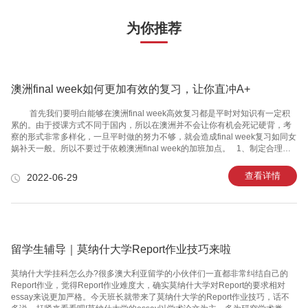
为你推荐
澳洲final week如何更加有效的复习，让你直冲A+
首先我们要明白能够在澳洲final week高效复习都是平时对知识有一定积
累的。由于授课方式不同于国内，所以在澳洲并不会让你有机会死记硬背，考
察的形式非常多样化，一旦平时做的努力不够，就会造成final week复习如同女
娲补天一般。所以不要过于依赖澳洲final week的加班加点。 1、制定合理的
复习计划 首先要在澳洲final week制定一个详细的复习计划，合理安排好时
间，首先大家需要了解自己每一门科目的考试时间、考试方式和考试时长。这
查看详情
2022-06-29
样有助于我们安排科目复习的先后顺序。同时，大家可以根据自己的薄弱项来
调整每个课程的复习时间。并且要做到劳逸结合，适当的放松可以让我们的紧
绷的神经放松下来，从而更加高效的进行复习。 2、对所学知识进行一个整体
的归纳总结 一般澳洲fin
留学生辅导｜莫纳什大学Report作业技巧来啦
莫纳什大学挂科怎么办?很多澳大利亚留学的小伙伴们一直都非常纠结自己的
Report作业，觉得Report作业难度大，确实莫纳什大学对Report的要求相对
essay来说更加严格。今天班长就带来了莫纳什大学的Report作业技巧，话不