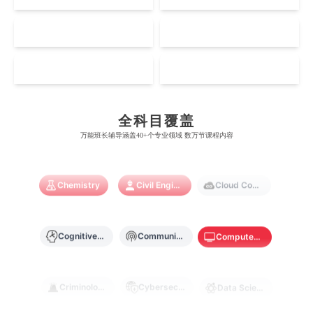
奥塔哥大学
南洋理工大学
澳门大学
香港大学
伦敦国王学院
蒙纳士大学
Accounting
Actuarial Science
Architecture
加州理工学院
阿尔伯塔大学
NZ
SG
惠灵顿维多利亚大学
新加坡管理大学
澳门科技大学
香港中文大学
爱丁堡大学
昆士兰大学
芝加哥大学
滑铁卢大学
坎特伯雷大学
新加坡科技设计大学
MO
HK
澳门理工大学
香港科技大学
Artificial Intelligence
Biochemistry
Bioinformatics
曼彻斯特大学
西澳大学
宾夕法尼亚大学
西安大略大学
怀卡托大学
新加坡理工大学
澳门城市大学
香港理工大学
布里斯托大学
阿德莱德大学
康奈尔大学
蒙特利尔大学
全科目覆盖
梅西大学
新跃社科大学
Biological Sciences
Business
Business Analytics
圣若瑟大学
香港城市大学
万能班长辅导涵盖40+个专业领域 数万节课程内容
帝国理工学院
墨尔本大学
加州大学伯克利分校
卡尔加里大学
林肯大学
新加坡管理学院
澳门旅游学院
香港浸会大学
麻省理工学院
多伦多大学
Chemistry
Civil Engineering
Cloud Computing
奥克兰理工大学
拉萨尔艺术学院
澳门镜湖护理学院
香港教育大学
奥克兰大学
新加坡国立大学
澳门管理学院
香港岭南大学
Cognitive Science
Communications
Computer Science
澳门大学
香港大学
Criminology
Cybersecurity
Data Science