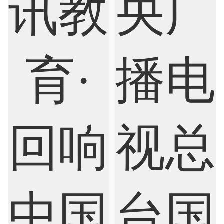
Criminology
Cybersecurity
Data Science
Economics
Education
Electrical Engineering
Electrical
Fashion Design
Film
Finance
FinTech
Graphic Design
Internet of Things
Laws
Management
Marketing
Mathematics
Medicine