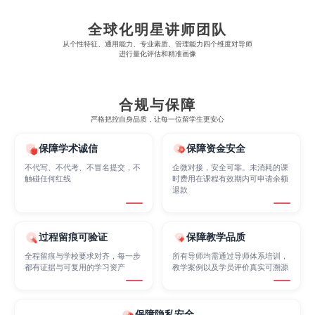
Economics
Education
Electrical Engineering
全球化明星讲师团队
从​​个性特征、通用能力、专业素质、管理能力四个维度对导师
进行量化评估和精准画像
Electrical
Fashion Design
Film
合规与保障
Finance
FinTech
Graphic Design
严格把控自身品质，让每一位留学生更安心
保障学术诚信
保障资金安全
Internet of Things
Laws
Management
不代写、不代考、不冒名提交，不
企微对接，安全可靠。未消耗的课
触碰任何红线
时费用在课程有效期内可申请余额
退款
Marketing
Mathematics
Medicine
过程留痕可验证
保障教学品质
全程留痕与学校要求对齐，每一步
所有导师均需通过导师体系培训，
Nursing
都有证据与可复用的学习资产
教学案例以及学员评价真实可溯源
Physics
Political Science
保障隐私安全