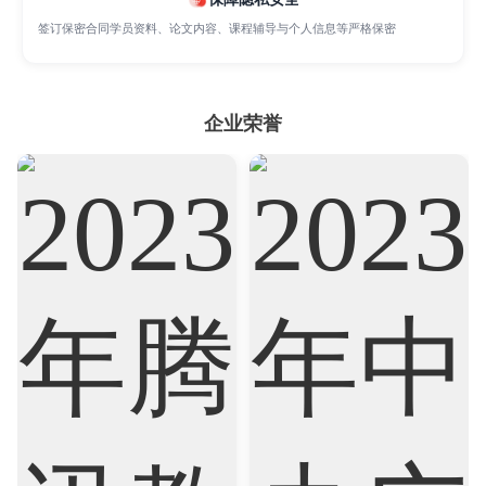
Psychology
Public Health
Robotics
签订保密合同学员资料、论文内容、课程辅导与个人信息等严格保密
Sociology
Statistics
Sustainability
企业荣誉
Accounting
Actuarial Science
Architecture
Artificial Intelligence
Biochemistry
Bioinformatics
Biological Sciences
Business
Business Analytics
Chemistry
Civil Engineering
Cloud Computing
Cognitive Science
Communications
Computer Science