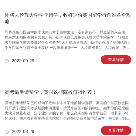
可能会一头雾水，那么在空余
即将去伦敦大学学院留学，收好这份英国留学行前准备全攻
略！
即将准备出国留学的小伙伴们对于留学生活一定有期待不一样生活的兴奋感，
也有对未知困难的焦虑感。有小伙伴说自己准备去伦敦大学学院留学，想知道
去英国留学前需要做好什么准备?今天万能班长就给小伙伴们总结了英国伦敦大
学学院留学行前准备全攻略!一起来看看吧~一、入境前准备1、入境政策：自
2022年3月起，英国已取消了所有新冠疫情旅行限制。无论是否接种全部疫
苗，留学生入境英国都无需进行核酸检测、无需填写旅客信息定位表、入境后
查看详情
2022-09-29
不需要隔离。受疫情影响，政策可能随时变化，请伦敦大学学院的留学生小伙
伴们及时关注英国政府官网或学校邮件哦。2、出入境一定要携带的文件：CAS
letter 及复印件护照、签证页和正反面打印的获签信学术材料学位证中英文，毕
业证中英文，成绩单中英文(原件)已缴纳费用的凭证信用卡支付的确认邮件
高考后申请留学，英国这些院校值得推荐！
高考后申请留学已经成为了近年来非常不错的留学选择，英国的一些院校也同
时开放了通过高考成绩的申请通道，接受来自国内的留学生。如果你的适应能
力满分并且有过一定专业知识的了解，那么高考后申请留学就是一项非常不错
的选择。快来看看有哪些英国院校可供选择吧! 高考后申请留学，在英国已经是
一件比较常见的事情了，由于国内的高考压力也在与日俱增，所以选择留学也
是一件较为合理的事情。一方面能够增长见闻，感受他国文化，另一方面也能
查看详情
2022-08-29
够接受不错的学术教育。1、剑桥大学剑桥大学要求学生高考成绩排在本省前百