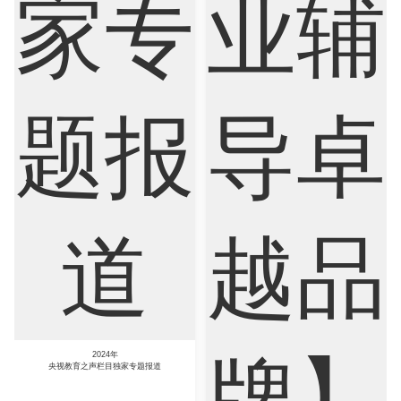
Nursing
Physics
Political Science
Psychology
Public Health
Robotics
Sociology
Statistics
Sustainability