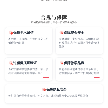
Electrical
Fashion Design
Film
合规与保障
严格把控自身品质，让每一位留学生更安心
Finance
FinTech
Graphic Design
保障学术诚信
保障资金安全
不代写、不代考、不冒名提交，不
企微对接，安全可靠。未消耗的课
触碰任何红线
时费用在课程有效期内可申请余额
退款
Internet of Things
Laws
Management
过程留痕可验证
保障教学品质
Marketing
Mathematics
Medicine
全程留痕与学校要求对齐，每一步
所有导师均需通过导师体系培训，
都有证据与可复用的学习资产
教学案例以及学员评价真实可溯源
Nursing
Physics
Political Science
保障隐私安全
签订保密合同学员资料、论文内容、课程辅导与个人信息等严格保密
Psychology
Public Health
Robotics