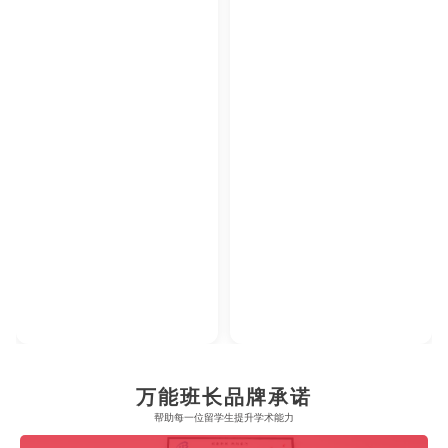
2023年腾讯教育·回响中国教育年度论坛
2023年中央广播电视总台国际在线教育大会
【年度综合实力教育集团】
【年度教育领军人物】
万能班长品牌承诺
帮助每一位留学生​提升学术能力