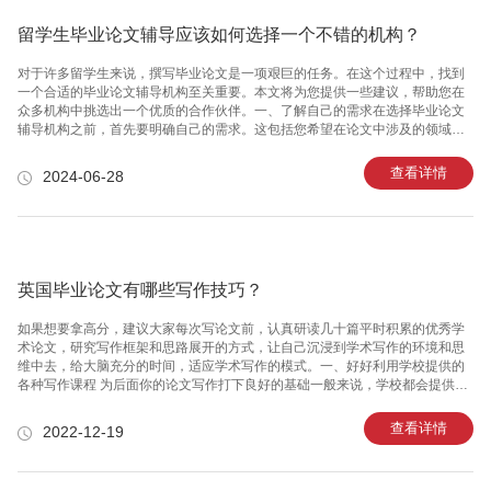
留学生毕业论文辅导应该如何选择一个不错的机构？
对于许多留学生来说，撰写毕业论文是一项艰巨的任务。在这个过程中，找到
一个合适的毕业论文辅导机构至关重要。本文将为您提供一些建议，帮助您在
众多机构中挑选出一个优质的合作伙伴。一、了解自己的需求在选择毕业论文
辅导机构之前，首先要明确自己的需求。这包括您希望在论文中涉及的领域、
论文的结构和格式要求、以及您的时间安排等。明确这些需求后，您可以更有
针对性地寻找合适的机构。二、查找口碑和评价在选择毕业论文辅导机构时，
查看详情
2024-06-28
要充分了解其口碑和评价。您可以通过网络搜索、咨询朋友或同学等方式了解
机构的声誉。此外，还可以查阅一些权威的教育评价网站，如教育部留学服务
中心官网等，获取更多关于机构的信息。三、关注辅导团队的专业能力一个优
秀的毕业论文辅导机构应该拥有一支专业的辅导团队。这个团队应该包括有经
验的导师、精通各自领域
英国毕业论文有哪些写作技巧？
如果想要拿高分，建议大家每次写论文前，认真研读几十篇平时积累的优秀学
术论文，研究写作框架和思路展开的方式，让自己沉浸到学术写作的环境和思
维中去，给大脑充分的时间，适应学术写作的模式。一、好好利用学校提供的
各种写作课程 为后面你的论文写作打下良好的基础一般来说，学校都会提供各
种各样的写作课程，比如planning your dissertation, 和referencing for the
assignments等。而这些课程信息会通过邮件的形式发送到你的学校邮箱里，
查看详情
2022-12-19
上课地点和时间也可以在邮件里找到。对于没有上过语言班的同学，一定要把
握机会去听听这些课程，可以让你对英国大学论文的内容、形式和要求有一个
初步的了解。因为在上正课的时候，老师是不会特意教你如何去写论文的，你