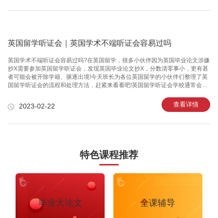
分之零点一，同时还需要院校方面对于单科成绩进行综合评估，以及高中会考
成绩，鼓励学生参加奥林匹克竞赛，SAT I或SAT II、AP等考试。一些专业由于
专业程度较高，还需要在上海进行面试。并且高考后申请留学想要入读剑桥大
学
英国留学听证会｜英国学术不端听证会容易过吗
英国学术不端听证会容易过吗?在英国留学，很多小伙伴因为英国毕业论文涉嫌
抄X需要参加英国留学听证会，发现英国毕业论文抄X，分数清零事小，更有甚
者可能会被开除学籍、驱逐出境!今天班长为各位英国留学的小伙伴们整理了英
国留学听证会的流程和处理方法，赶紧来看看吧!英国留学听证会学校通常会安
排两个以上的老师参加，并配备⼀个记录员，很多同学都会觉得紧张和害怕，
并且无法表达清楚。如果⼤家⾃⼰参加英国留学听证会，请不要紧张，如果你
查看详情
2023-02-22
是被冤枉的，请慢慢和⽼师解释清楚。英国留学听证会的具体流程如下英国留
学听证会 STEP 1： 收到学校的开会通知，确定好时间和地点。英国留学听证
会 STEP 2： 如果是考试作弊，会收到考场⽼师的指控。如果是英国毕业论文
重复率过⾼或者D写问题，有时会提供论⽂有问题的部分，有时不会提供，
特色课程推荐
毕业大论文
全课辅导