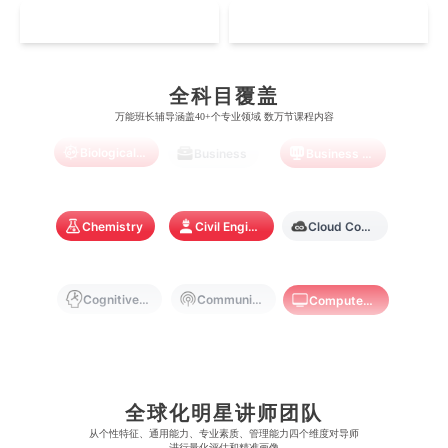
芝加哥大学
滑铁卢大学
坎特伯雷大学
新加坡科技设计大学
MO
HK
澳门理工大学
香港科技大学
曼彻斯特大学
西澳大学
宾夕法尼亚大学
西安大略大学
怀卡托大学
新加坡理工大学
澳门城市大学
香港理工大学
Artificial Intelligence
Biochemistry
Bioinformatics
布里斯托大学
阿德莱德大学
康奈尔大学
蒙特利尔大学
全科目覆盖
梅西大学
新跃社科大学
圣若瑟大学
香港城市大学
万能班长辅导涵盖40+个专业领域 数万节课程内容
帝国理工学院
墨尔本大学
加州大学伯克利分校
卡尔加里大学
林肯大学
新加坡管理学院
Biological Sciences
Business
Business Analytics
澳门旅游学院
香港浸会大学
麻省理工学院
多伦多大学
奥克兰理工大学
拉萨尔艺术学院
澳门镜湖护理学院
香港教育大学
Chemistry
Civil Engineering
Cloud Computing
奥克兰大学
新加坡国立大学
澳门管理学院
香港岭南大学
澳门大学
香港大学
Cognitive Science
Communications
Computer Science
Criminology
Cybersecurity
Data Science
全球化明星讲师团队
Economics
Education
Electrical Engineering
从​​个性特征、通用能力、专业素质、管理能力四个维度对导师
进行量化评估和精准画像