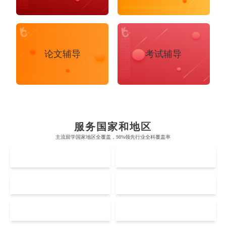
论文辅导
考试辅导
布里斯托大学
阿德莱德大学
帝国理工学院
墨尔本大学
加州大学伯克利分校
卡尔加里大学
服务国家和地区
牛津大学
新南威尔士大学
主流留学国家地区全覆盖，98%领先行业全科覆盖率
麻省理工学院
多伦多大学
奥克兰理工大学
拉萨尔艺术学院
UK
AUS
剑桥大学
悉尼大学
斯坦福大学
麦吉尔大学
奥克兰大学
新加坡国立大学
澳门管理学院
香港岭南大学
伦敦大学学院
澳大利亚国立大学
US
CA
哈佛大学
英属哥伦比亚大学
奥塔哥大学
南洋理工大学
澳门大学
香港大学
伦敦国王学院
蒙纳士大学
加州理工学院
阿尔伯塔大学
NZ
SG
惠灵顿维多利亚大学
新加坡管理大学
澳门科技大学
香港中文大学
爱丁堡大学
昆士兰大学
Accounting
Actuarial Science
Architecture