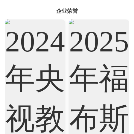
企业荣誉
Sociology
Statistics
Sustainability
Accounting
Actuarial Science
Architecture
Artificial Intelligence
Biochemistry
Bioinformatics
Biological Sciences
Business
Business Analytics
Chemistry
Civil Engineering
Cloud Computing
Cognitive Science
Communications
Computer Science