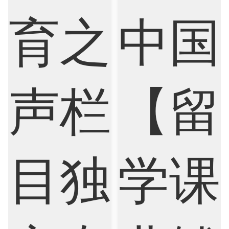
Criminology
Cybersecurity
Data Science
Economics
Education
Electrical Engineering
Electrical
Fashion Design
Film
Finance
FinTech
Graphic Design
Internet of Things
Laws
Management
Marketing
Mathematics
Medicine