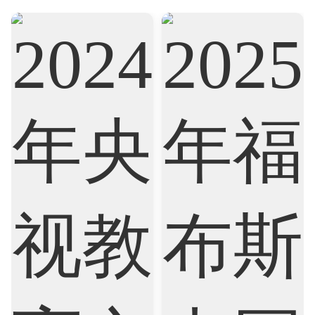
Biological Sciences
Business
Business Analytics
Chemistry
Civil Engineering
Cloud Computing
Cognitive Science
Communications
Computer Science
Criminology
Cybersecurity
Data Science
Economics
Education
Electrical Engineering
Electrical
Fashion Design
Film