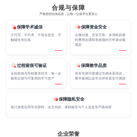
合规与保障
严格把控自身品质，让每一位留学生更安心
Marketing
Mathematics
Medicine
保障学术诚信
保障资金安全
不代写、不代考、不冒名提交，不
企微对接，安全可靠。未消耗的课
触碰任何红线
时费用在课程有效期内可申请余额
Nursing
Physics
Political Science
退款
过程留痕可验证
保障教学品质
Psychology
Public Health
Robotics
全程留痕与学校要求对齐，每一步
所有导师均需通过导师体系培训，
都有证据与可复用的学习资产
教学案例以及学员评价真实可溯源
Sociology
Statistics
Sustainability
保障隐私安全
签订保密合同学员资料、论文内容、课程辅导与个人信息等严格保密
Accounting
Actuarial Science
Architecture
Artificial Intelligence
Biochemistry
Bioinformatics
企业荣誉