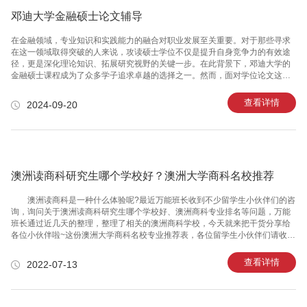
邓迪大学金融硕士论文辅导
在金融领域，专业知识和实践能力的融合对职业发展至关重要。对于那些寻求
在这一领域取得突破的人来说，攻读硕士学位不仅是提升自身竞争力的有效途
径，更是深化理论知识、拓展研究视野的关键一步。在此背景下，邓迪大学的
金融硕士课程成为了众多学子追求卓越的选择之一。然而，面对学位论文这一
重要的学术要求，许多学生可能会感到迷茫和挑战重重。本文旨在深入探讨万
能班长对于邓迪大学金融硕士论文辅导的重要性、服务内容以及如何有效利用
查看详情
2024-09-20
这些资源来优化学习过程和研究成果。一、理解论文辅导的必要性撰写金融硕
士学位论文是对学生综合运用所学知识解决实际问题能力的考察。这不仅涉及
到对金融理论的深刻理解，还要求能够熟练运用各种分析工具和方法对复杂问
题进行分析和解决。因此，专业的论文辅导变得尤为重要。通过专业的指导，
学生不仅能提高写作技巧
澳洲读商科研究生哪个学校好？澳洲大学商科名校推荐
澳洲读商科是一种什么体验呢?最近万能班长收到不少留学生小伙伴们的咨
询，询问关于澳洲读商科研究生哪个学校好、澳洲商科专业排名等问题，万能
班长通过近几天的整理，整理了相关的澳洲商科学校，今天就来把干货分享给
各位小伙伴啦~这份澳洲大学商科名校专业推荐表，各位留学生小伙伴们请收好
~​​​​​​​ 澳洲读商科研究生哪个学校好?每个学校的学位和细分方向设置都不尽相
同，但大致可以分为以下几类： 1. 澳洲读商科哪个学校好之专业升级打怪
查看详情
2022-07-13
类：会计、金融、精算。 这三个专业都属于标准化，有明确的的晋升
Pathway，并且全球通用。套路就是考考考，然后拎着业绩升升升。 考虑
这些专业的同学万能班长建议大家了解一下四大和投行的节奏以及给你带来的
光环是不是真的你想要的lifstyle，是的话go for it