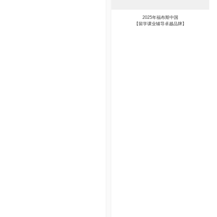
2025年福布斯中国
【留学课业辅导卓越品牌】