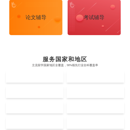
布里斯托大学
阿德莱德大学
论文辅导
考试辅导
帝国理工学院
墨尔本大学
加州大学伯克利分校
卡尔加里大学
牛津大学
新南威尔士大学
麻省理工学院
多伦多大学
奥克兰理工大学
拉萨尔艺术学院
剑桥大学
悉尼大学
斯坦福大学
麦吉尔大学
奥克兰大学
新加坡国立大学
服务国家和地区
澳门管理学院
香港岭南大学
伦敦大学学院
澳大利亚国立大学
主流留学国家地区全覆盖，98%领先行业全科覆盖率
哈佛大学
英属哥伦比亚大学
奥塔哥大学
南洋理工大学
Accounting
Actuarial Science
Architecture
澳门大学
香港大学
UK
AUS
伦敦国王学院
蒙纳士大学
加州理工学院
阿尔伯塔大学
惠灵顿维多利亚大学
新加坡管理大学
澳门科技大学
香港中文大学
爱丁堡大学
昆士兰大学
US
CA
芝加哥大学
滑铁卢大学
Artificial Intelligence
Biochemistry
Bioinformatics
坎特伯雷大学
新加坡科技设计大学
澳门理工大学
香港科技大学
曼彻斯特大学
西澳大学
宾夕法尼亚大学
西安大略大学
NZ
SG
怀卡托大学
新加坡理工大学
澳门城市大学
香港理工大学
Biological Sciences
Business
Business Analytics
布里斯托大学
阿德莱德大学
康奈尔大学
蒙特利尔大学
梅西大学
新跃社科大学
MO
HK
圣若瑟大学
香港城市大学
帝国理工学院
墨尔本大学
加州大学伯克利分校
卡尔加里大学