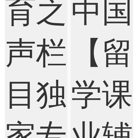
Finance
FinTech
Graphic Design
Internet of Things
Laws
Management
Marketing
Mathematics
Medicine
Nursing
Physics
Political Science
Psychology
Public Health
Robotics
Sociology
Statistics
Sustainability