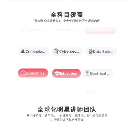
林肯大学
新加坡管理学院
Chemistry
Civil Engineering
Cloud Computing
澳门旅游学院
香港浸会大学
麻省理工学院
多伦多大学
全科目覆盖
奥克兰理工大学
拉萨尔艺术学院
澳门镜湖护理学院
香港教育大学
万能班长辅导涵盖40+个专业领域 数万节课程内容
Cognitive Science
Communications
Computer Science
奥克兰大学
新加坡国立大学
澳门管理学院
香港岭南大学
澳门大学
香港大学
Criminology
Cybersecurity
Data Science
Economics
Education
Electrical Engineering
Electrical
Fashion Design
Film
全球化明星讲师团队
Finance
FinTech
Graphic Design
从​​个性特征、通用能力、专业素质、管理能力四个维度对导师
进行量化评估和精准画像
Internet of Things
Laws
Management