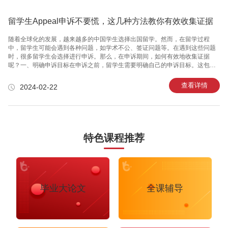
留学生Appeal申诉不要慌，这几种方法教你有效收集证据
随着全球化的发展，越来越多的中国学生选择出国留学。然而，在留学过程
中，留学生可能会遇到各种问题，如学术不公、签证问题等。在遇到这些问题
时，很多留学生会选择进行申诉。那么，在申诉期间，如何有效地收集证据
呢？一、明确申诉目标在申诉之前，留学生需要明确自己的申诉目标。这包括
了解自己的权利、分析案件的性质以及确定申诉的依据。只有明确了申诉目
标，才能更有针对性地收集证据。二、了解相关法律法规在申诉过程中，留学
查看详情
2024-02-22
生需要了解相关的法律法规。这包括学校的规章制度、所在国家的法律法规以
及国际公约等。通过了解这些法律法规，留学生可以找到自己权益受到侵害的
原因，从而更有力地进行申诉。三、积极沟通在申诉期间，留学生应该积极与
学校、导师等相关人员进行沟通。在沟通的过程中，留学生可以了解对方的立
场和观点，从而更好地收集证据
特色课程推荐
毕业大论文
全课辅导