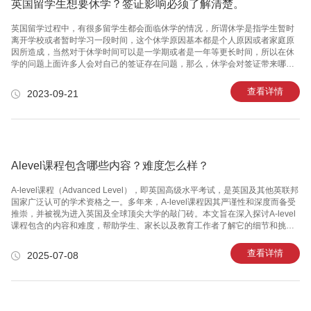
英国留学生想要休学？签证影响必须了解清楚。
英国留学过程中，有很多留学生都会面临休学的情况，所谓休学是指学生暂时
离开学校或者暂时学习一段时间，这个休学原因基本都是个人原因或者家庭原
因所造成，当然对于休学时间可以是一学期或者是一年等更长时间，所以在休
学的问题上面许多人会对自己的签证存在问题，那么，休学会对签证带来哪些
影响？ 跟着万能班长来了解一下吧！英国的签证体系是非常复杂的，对于休学
的学生来说也是有规定的，首先，学生在通知学校并获得学校的支持。学校也
查看详情
2023-09-21
会提供关于休学的政策以及指导，学生要对于这些规定和要求及进行申请获得
批准。在休学期间，有一部分同学是要维持签证的合法性，如果有持有T4签证
的学生，那么要满足以下几点才可以保证签证的有效期：1.学校支持并同意学
生休学；2.学生仍在英国境内；3.休学期间学生不从事与学习无关的工作，例如
打工当然除
Alevel课程包含哪些内容？难度怎么样？
A-level课程（Advanced Level），即英国高级水平考试，是英国及其他英联邦
国家广泛认可的学术资格之一。多年来，A-level课程因其严谨性和深度而备受
推崇，并被视为进入英国及全球顶尖大学的敲门砖。本文旨在深入探讨A-level
课程包含的内容和难度，帮助学生、家长以及教育工作者了解它的细节和挑
战。 一、A-level课程概述 A-level课程通常在英国的第六形级学院（Sixth
Form）或学校的第六形级部进行，学生年龄一般在16到18岁之间。课程通常持
查看详情
2025-07-08
续两年，第一年为AS级（Advanced Subsidiary Level），第二年为A2级。学
生通常会选择三至四门科目进行深入学习，这些科目可以是综合性的也可以是
专业性的。 二、A-level课程内容 A-level课程的科目