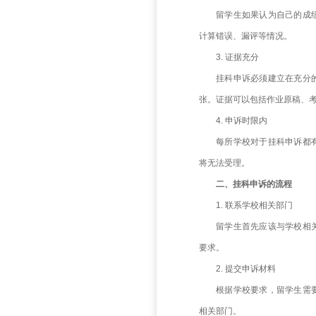
一、
1. 
在申
行为，否
2. 
留学
计算错误
3. 
挂科