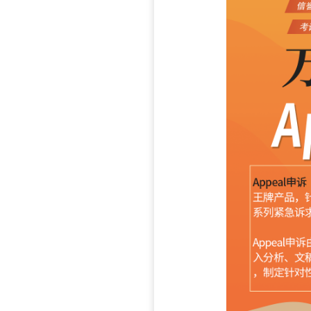
3. 
学校
4. 
学校
查询等。
5. 
如果
以上
充分的条
己的权益
己的申诉