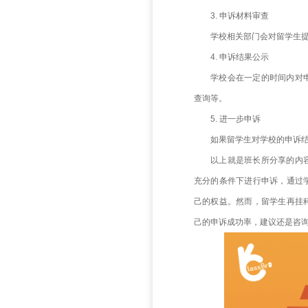
张。证据
4. 
每所
将无法受
二、
1. 
留学
要求。
2. 
根据
相关部门