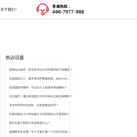
师资力量
学员案例
留学知识+
关于我们+
热议话题
详解
英国论文辅导｜英语
：https://www.classbro.com/
在英国留学期间，可
习和学习，但是在澳洲挂科也是
论文辅导｜澳大利亚