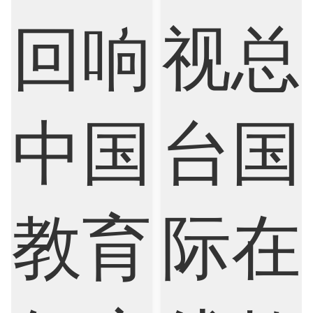
Electrical
Fashion Design
Film
Finance
FinTech
Graphic Design
Internet of Things
Laws
Management
Marketing
Mathematics
Medicine
Nursing
Physics
Political Science
Psychology
Public Health
Robotics
Sociology
Statistics
Sustainability