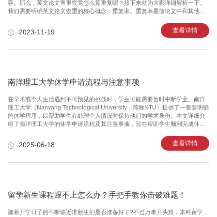
容。那么，英文论文查重究竟怎么算重复呢？接下来就为大家详细解析一下。
我们需要明确英文论文查重的核心概念：重复率。重复率是指论文中和其他已
经发表的论文或网上资料相似的部分所占的百分比。重复率越低表明原创性越
高，因此，学术界对于一个优秀的论文的要求是重复率要低于5％。英文论文查
查看详情
2023-11-19
重的具体步骤是什么呢？一般而言，我们可以分为以下几个步骤来进行查重：
第一步：选择查重工具。市面上有很多种查重工具，如Turnitin、iThenticate
等。这些工具可以通过将您的英文论文与其数据库中的已发表论文进行比对，
来计算重复率。第二步：导入论文。将您的英文论文上传至查重工具平台，等
待
南洋理工大学休学申请流程与注意事项
在学术或个人生活遇到不可预见的挑战时，学生可能需要暂时中断学业。南洋
理工大学（Nanyang Technological University，简称NTU）提供了一整套明确
的休学程序，以帮助学生在处理个人情况时保持他们的学术身份。本文详细介
绍了南洋理工大学的休学申请流程及其注意事项，旨在帮助学生顺利完成休学
过程。 1. 理解休学的定义及其种类 在深入休学流程之前，了解什么是休学及其
种类非常重要。休学，即学生因私人或学术理由暂时离开大学学习。南洋理工
查看详情
2025-06-18
大学主要提供两种休学：学术休学和非学术休学。学术休学通常是因为学术交
流、实习机会或其他教育相关的原因。非学术休学则可能由医疗问题、家庭事
务或其他个人原因触发。 2. 休学申请条件 在提交休学申请前，学生需确保符合
以下条件： - 已完成至少一个学期的课
留学新生课程跟不上怎么办？手把手教你击破难题！
随着开学日子的不断临近准新生们是否准备好了?不过万事开头难，本科留学，