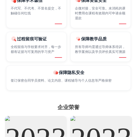
保障学术诚信
保障资金安全
不代写、不代考、不冒名提交，不
企微对接，安全可靠。未消耗的课
Internet of Things
Laws
Management
触碰任何红线
时费用在课程有效期内可申请余额
退款
Marketing
Mathematics
Medicine
过程留痕可验证
保障教学品质
全程留痕与学校要求对齐，每一步
所有导师均需通过导师体系培训，
都有证据与可复用的学习资产
教学案例以及学员评价真实可溯源
Nursing
Physics
Political Science
保障隐私安全
Psychology
Public Health
Robotics
签订保密合同学员资料、论文内容、课程辅导与个人信息等严格保密
Sociology
Statistics
Sustainability
企业荣誉
Accounting
Actuarial Science
Architecture