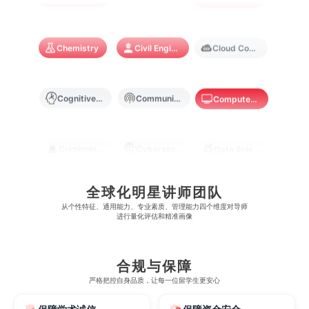
林肯大学
新加坡管理学院
澳门旅游学院
香港浸会大学
麻省理工学院
多伦多大学
奥克兰理工大学
拉萨尔艺术学院
澳门镜湖护理学院
香港教育大学
Chemistry
Civil Engineering
Cloud Computing
奥克兰大学
新加坡国立大学
澳门管理学院
香港岭南大学
Cognitive Science
Communications
Computer Science
澳门大学
香港大学
Criminology
Cybersecurity
Data Science
全球化明星讲师团队
Economics
Education
Electrical Engineering
从​​个性特征、通用能力、专业素质、管理能力四个维度对导师
进行量化评估和精准画像
Electrical
Fashion Design
Film
合规与保障
严格把控自身品质，让每一位留学生更安心
Finance
FinTech
Graphic Design