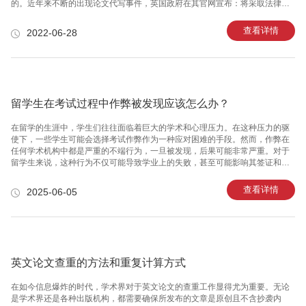
的。近年来不断的出现论文代写事件，英国政府在其官网宣布：将采取法律手
段打击论文代写行为(Essay mills)。所以留学生论文代写已经不仅仅是学术方
面的零容忍了，而是法律层面的严重事件了。 当你点开留学生论文代写小广
查看详情
2022-06-28
告的一瞬间，就是踏进圈套的开始。看着他们扑面而来的大号加粗字眼“零风
险，无抄袭”“纯手写，保证100%原创”“价格优惠，助力你顺利毕业”，你心动
了，而在他们的眼里就是鱼儿上钩了。接下来等待你的后果可能超乎你的想
象，当你优哉游哉的过着毕业季的时候，你将买
留学生在考试过程中作弊被发现应该怎么办？
在留学的生涯中，学生们往往面临着巨大的学术和心理压力。在这种压力的驱
使下，一些学生可能会选择考试作弊作为一种应对困难的手段。然而，作弊在
任何学术机构中都是严重的不端行为，一旦被发现，后果可能非常严重。对于
留学生来说，这种行为不仅可能导致学业上的失败，甚至可能影响其签证和未
来的职业生涯。因此，了解在被发现作弊后如何妥当地处理和补救是每位留学
生都应具备的知识。 一、首先，保持冷静并承认错误 当你被指控作弊时，第一
查看详情
2025-06-05
步是保持冷静。虽然感到害怕、愤怒或尴尬是人之常情，但过度的情绪反应可
能会加剧问题。如果确实存在作弊行为，诚实承认错误是非常必要的第一步。
诚实不仅有助于减轻后续的纪律处分，而且是重建信任和个人诚信的基础。
二、了解学校的纪律程序 不同的教育机构对作弊的定义及其处理程序可能有所
不同。通常，学校
英文论文查重的方法和重复计算方式
在如今信息爆炸的时代，学术界对于英文论文的查重工作显得尤为重要。无论
是学术界还是各种出版机构，都需要确保所发布的文章是原创且不含抄袭内