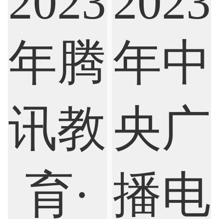
Artificial Intelligence
Biochemistry
Bioinformatics
Biological Sciences
Business
Business Analytics
Chemistry
Civil Engineering
Cloud Computing
Cognitive Science
Communications
Computer Science
Criminology
Cybersecurity
Data Science
Economics
Education
Electrical Engineering