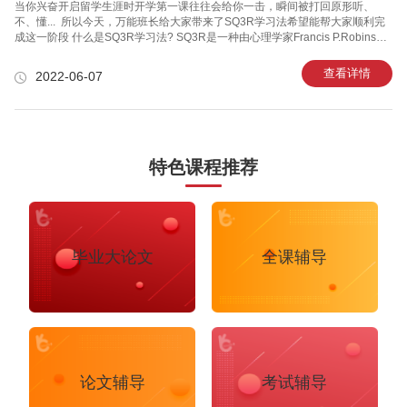
当你兴奋开启留学生涯时开学第一课往往会给你一击，瞬间被打回原形听、
不、懂... ​​​​​​​ 所以今天，万能班长给大家带来了SQ3R学习法希望能帮大家顺利完
成这一阶段 什么是SQ3R学习法? SQ3R是一种由心理学家Francis P.Robinson
最早提出的系统学习课本的方法，也被认为是最成功的课本学习法，通过5步让
学生对知识点完全吸收。 “SQ3R”来自以下五个英语词语的字首，即： 综览
查看详情
2022-06-07
(Survey)、发问(Question)、阅读(Read)、背诵(Recite)、复习(Review)。
SQ3R各自具体代表什么? 综览(Survey) 在详读文章之前，先花1-2分钟浏览一
遍文章。 留意文章内
特色课程推荐
毕业大论文
全课辅导
论文辅导
考试辅导