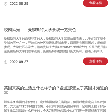
期才能够更好的游历英国的各个区域。一般来说比较适合的时间为每年的6~9
查看详情
2022-08-29
月，这个时期的气温也是非常适宜游历的，不至于过冷或者过热。同时这个时
期英国当地还有学多的节日，艺术节、文化节、音乐节等等都是在这个期间进
行举办的。想要进一步的了解英国的文化，这个时间段就是非常不错的旅游时
间。二：英国旅游攻略之旅游项目来到了英国有哪些值得游玩的地方呢?英国的
地理位置独特，
校园风光——曼彻斯特大学景观一览美色
曼彻斯特大学的面积非常的大，曼彻斯特大学景观放眼看去，几乎占到了整个
曼城的三分之一，开放式的校区融进这座城市里，四周没有围墙围起，很值得
参观。大学校区非常大，沿着曼城主大街OxfordStreet绵延大约1公里的范围都
是曼彻斯特大学的教学设施，曼彻斯特博物馆也归曼大所有。跟着万能班长一
起来参观曼彻斯特大学景观吧! 在曼彻斯特大学景观读书堪称是人生幸事。曼彻
斯特大学以教学严谨、学术风气自由著称。教职员超过一万人，其中很多是享
查看详情
2022-09-27
誉世界的科学家。世界上很多重大成就都出自这里:如原子的分裂、世界上可存
储程序计算机的发明以及石墨烯的发现等。校友包括25位分别在物理、化学、
医学和经济学有非凡成就的诺贝尔奖得主。 在曼彻斯特大学景观拥有超过400
个学生社团和运动协会，并且拥有全英庞大的学生组织，包括学生会网站
英国真实的生活是什么样子的？盘点那些去了英国才知道的
事
即将准备出国的小伙伴们一定对出国留学充满期待，但同时也肯定会有各种担
忧，尤其是对未知事物的恐惧。小伙伴们在去英国留学前一定在网上搜了好多
留学生活到底是什么样子的，今天万能班长就给小伙伴们讲一讲那些去了英国