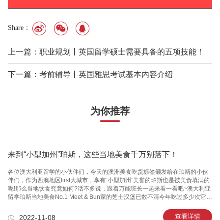
Share：
上一篇：职业规划丨英国留学硕士需要具备的五项技能！
下一篇：考前辅导丨英国雅思考试基本内容介绍
为你推荐
来到“小型加州”珀斯，这些当地美食千万别落下！
各位澳大利亚留学的小伙伴们，今天的澳洲美食吃货标签颁发给在珀斯的小伙
伴们，作为西澳地区first大城市，享有“小型加州”美誉的珀斯也是被美食填满的
呢!那么当地饮食究竟如何?话不多说，跟着万能班长一起来看一看吧~澳大利亚
留学珀斯当地美食No.1 Meet & Bun家的芝士汉堡已数不清今年吃过多少次它家
的汉堡了......品尝美味之余，听着周边的吃客各抒己见，惬意悠哉。一口咬下去
的时候，就知道芝士汉堡是珀斯当地美食No.1 Meet &Bun家巨好吃的汉堡，没
查看详情
2022-11-08