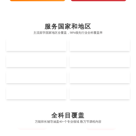
布里斯托大学
阿德莱德大学
帝国理工学院
墨尔本大学
加州大学伯克利分校
卡尔加里大学
服务国家和地区
牛津大学
新南威尔士大学
主流留学国家地区全覆盖，98%领先行业全科覆盖率
麻省理工学院
多伦多大学
奥克兰理工大学
拉萨尔艺术学院
UK
AUS
剑桥大学
悉尼大学
斯坦福大学
麦吉尔大学
奥克兰大学
新加坡国立大学
澳门管理学院
香港岭南大学
伦敦大学学院
澳大利亚国立大学
US
CA
哈佛大学
英属哥伦比亚大学
奥塔哥大学
南洋理工大学
澳门大学
香港大学
伦敦国王学院
蒙纳士大学
加州理工学院
阿尔伯塔大学
NZ
SG
Accounting
Actuarial Science
惠灵顿维多利亚大学
新加坡管理大学
Architecture
澳门科技大学
香港中文大学
爱丁堡大学
昆士兰大学
芝加哥大学
滑铁卢大学
坎特伯雷大学
新加坡科技设计大学
MO
HK
澳门理工大学
香港科技大学
曼彻斯特大学
西澳大学
Artificial Intelligence
Biochemistry
Bioinformatics
宾夕法尼亚大学
西安大略大学
怀卡托大学
新加坡理工大学
澳门城市大学
香港理工大学
布里斯托大学
阿德莱德大学
康奈尔大学
蒙特利尔大学
全科目覆盖
梅西大学
新跃社科大学
圣若瑟大学
香港城市大学
Biological Sciences
Business
Business Analytics
万能班长辅导涵盖40+个专业领域 数万节课程内容
帝国理工学院
墨尔本大学
加州大学伯克利分校
卡尔加里大学
林肯大学
新加坡管理学院
澳门旅游学院
香港浸会大学