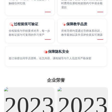
Internet of Things
Laws
Management
触碰任何红线
时费用在课程有效期内可申请余额
退款
Marketing
Mathematics
Medicine
过程留痕可验证
保障教学品质
全程留痕与学校要求对齐，每一步
所有导师均需通过导师体系培训，
都有证据与可复用的学习资产
教学案例以及学员评价真实可溯源
Nursing
Physics
Political Science
保障隐私安全
Psychology
Public Health
Robotics
签订保密合同学员资料、论文内容、课程辅导与个人信息等严格保密
Sociology
Statistics
Sustainability
企业荣誉
Accounting
Actuarial Science
Architecture
Artificial Intelligence
Biochemistry
Bioinformatics