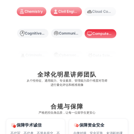
麻省理工学院
多伦多大学
奥克兰理工大学
拉萨尔艺术学院
Chemistry
Civil Engineering
Cloud Computing
澳门镜湖护理学院
香港教育大学
奥克兰大学
新加坡国立大学
澳门管理学院
香港岭南大学
Cognitive Science
Communications
Computer Science
澳门大学
香港大学
Criminology
Cybersecurity
Data Science
Economics
Education
Electrical Engineering
全球化明星讲师团队
从​​个性特征、通用能力、专业素质、管理能力四个维度对导师
进行量化评估和精准画像
Electrical
Fashion Design
Film
合规与保障
Finance
FinTech
Graphic Design
严格把控自身品质，让每一位留学生更安心
保障学术诚信
保障资金安全
不代写、不代考、不冒名提交，不
企微对接，安全可靠。未消耗的课