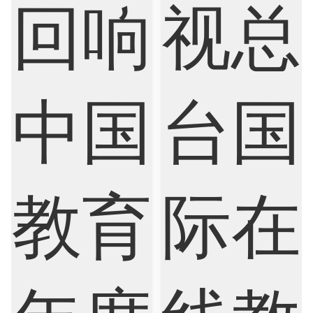
Finance
FinTech
Graphic Design
Internet of Things
Laws
Management
Marketing
Mathematics
Medicine
Nursing
Physics
Political Science
Psychology
Public Health
Robotics
Sociology
Statistics
Sustainability