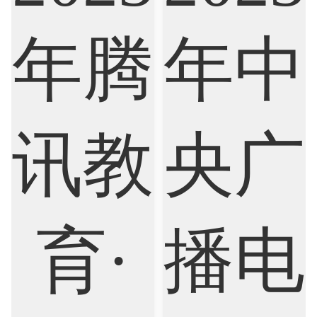
Biological Sciences
Business
Business Analytics
Chemistry
Civil Engineering
Cloud Computing
Cognitive Science
Communications
Computer Science
Criminology
Cybersecurity
Data Science
Economics
Education
Electrical Engineering
Electrical
Fashion Design
Film