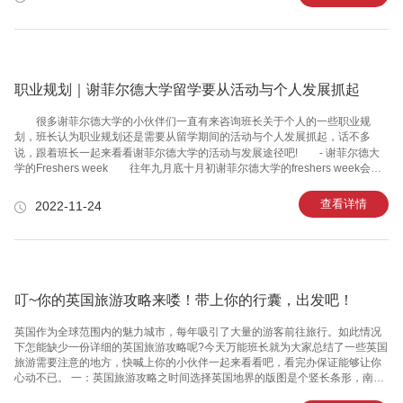
有之一!!Meet &Bun将汉堡中的肉饼烹饪成粉红色，一口下去，新鲜，多汁，让
人回味无穷。汉堡采用的原料也是有讲究的，松软的小圆面包，口感细腻、有
嚼劲，中间搭配浓郁的奶酪、长条状的泡菜及酱料，咬下去的每一口都能获得
比其他汉堡更焦脆的口感，
职业规划｜谢菲尔德大学留学要从活动与个人发展抓起
很多谢菲尔德大学的小伙伴们一直有来咨询班长关于个人的一些职业规
划，班长认为职业规划还是需要从留学期间的活动与个人发展抓起，话不多
说，跟着班长一起来看看谢菲尔德大学的活动与发展途径吧!​​​​​​​ ⁃ 谢菲尔德大
学的Freshers week 往年九月底十月初谢菲尔德大学的freshers week会有
一整天，是在学联SU和Octagon八角楼举办activities and sports fair，也就是
中国说的百团大战的350多个社团会摆摊宣传纳新。舞台上有各种表演，除了
查看详情
2022-11-24
各个国家有自己的national society可以缴费无门槛参加，比如很出名的中国学
联。 ⁃ 谢菲尔德大学的社团 CSS/舞蹈/DJ/滑板/烘焙/射击/马术/高尔夫/
皮划艇/潜水/登山，甚至还有魁地奇社团等兴
叮~你的英国旅游攻略来喽！带上你的行囊，出发吧！
英国作为全球范围内的魅力城市，每年吸引了大量的游客前往旅行。如此情况
下怎能缺少一份详细的英国旅游攻略呢?今天万能班长就为大家总结了一些英国
旅游需要注意的地方，快喊上你的小伙伴一起来看看吧，看完办保证能够让你
心动不已。 一：英国旅游攻略之时间选择英国地界的版图是个竖长条形，南北
温差较大。不同旅游地点的时间选择是不一样的，所以需要选择更加合适的日