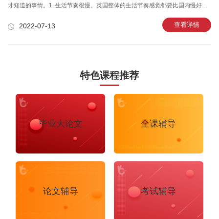
才知道的事情。1. 生活节奏很慢。英国整体的生活节奏感觉都要比国内慢好
多，在上海的时候感觉路人都非常赶时间，每个人好像都有又紧急又重要的
事，自己不自觉的走路速度都会跟着变快。在英国就不一样，你的步速会从上
查看详情
2022-07-13
海的2倍速变为0.75倍速。上学路上，公园里散步的老爷爷还会微笑着跟你say
hi~生活节奏又慢又舒适。2. 天气变幻莫测。你会逐渐习惯下雨不打伞，英国的
天气预报就跟闹着玩一样，随时随地都会给你下一场雨，打你个措手不及。冬
天的时候更是风雨交加，一阵大风猛刮过来，你的伞就会变成一个用来接雨的
漏斗
特色课程推荐
毕业大论文
全课辅导
论文辅导
考试辅导