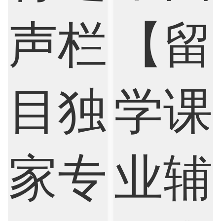
Electrical
Fashion Design
Film
Finance
FinTech
Graphic Design
Internet of Things
Laws
Management
Marketing
Mathematics
Medicine
Nursing
Physics
Political Science
Psychology
Public Health
Robotics