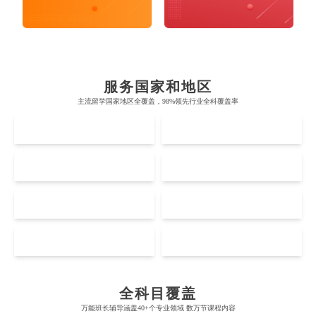
布里斯托大学
阿德莱德大学
帝国理工学院
墨尔本大学
加州大学伯克利分校
卡尔加里大学
服务国家和地区
牛津大学
新南威尔士大学
主流留学国家地区全覆盖，98%领先行业全科覆盖率
麻省理工学院
多伦多大学
奥克兰理工大学
拉萨尔艺术学院
UK
AUS
剑桥大学
悉尼大学
斯坦福大学
麦吉尔大学
奥克兰大学
新加坡国立大学
澳门管理学院
香港岭南大学
伦敦大学学院
澳大利亚国立大学
US
CA
哈佛大学
英属哥伦比亚大学
奥塔哥大学
南洋理工大学
澳门大学
香港大学
伦敦国王学院
蒙纳士大学
加州理工学院
阿尔伯塔大学
NZ
SG
惠灵顿维多利亚大学
新加坡管理大学
澳门科技大学
香港中文大学
爱丁堡大学
昆士兰大学
芝加哥大学
滑铁卢大学
Accounting
Actuarial Science
Architecture
坎特伯雷大学
新加坡科技设计大学
MO
HK
澳门理工大学
香港科技大学
曼彻斯特大学
西澳大学
宾夕法尼亚大学
西安大略大学
怀卡托大学
新加坡理工大学
澳门城市大学
香港理工大学
布里斯托大学
阿德莱德大学
Artificial Intelligence
Biochemistry
Bioinformatics
康奈尔大学
蒙特利尔大学
全科目覆盖
梅西大学
新跃社科大学
圣若瑟大学
香港城市大学
万能班长辅导涵盖40+个专业领域 数万节课程内容
帝国理工学院
墨尔本大学