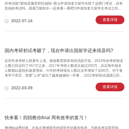
些考试呢?那就是雅思和托福啦~那么申请加拿大留学生除了这两门考试，还有
其他的考试吗，跟着万能班长一起来看一看吧!​​​​​​​1申请加拿大留学生考试之托福
全名为“检定非英语为母语者的英语能力考试”，由美国(Education Testing
Service)机构开发并执行考试。考试成绩有效期为两年，从考试日期开始计
查看详情
2022-07-14
算。申请加拿大留学生托福考试内容由阅读、写作、听力、口语四部分组成。
其中，阅读为客观题、写作为主观题，听力中的听写部分为主观题，其他为客
观题。加拿大院校分别制订了不同申请加拿大留学生托福的入学分数线。一般
学位课程需要580-620分。2申请加拿大留
国内考研初试考砸了，现在申请出国留学还来得及吗?
近些年来考研人群逐年上涨。根据教育部发布的消息可知，2022年的考研报名
人数已经达到了457万之多。2017年考研人数首次超过200万，此后每年报名
人数都以超快的速度增加，今年的考研报名人数比去年增加了近80万。对于备
考学子而言，想要“上岸”成为了越来越难的一件事。 2022考研初试成绩已经陆
续公布。可谓是几家欢喜几家愁。当然，成绩不理想的同学们也不要过分伤
心，现在还有机会实现弯道超车! 可能有些同学只关注国内考研，对申请海外读
查看详情
2022-03-09
研并不是很了解，下面我们就从大家比较容易关心的几个问题开始，帮助大家
了解海外读研的流程和要求。 出国读研有哪些优势呢? 01 | 学制短 国外研究生
的学制一般是1-2年。以英国为例，授课型硕士仅需一年即可获名校文凭，课程
设置十分紧凑丰富，没有任何时间上的浪费。
快来看！四招教你final 周有效率的复习！
澳洲final季到来，许多在澳洲留学的同学开始紧张焦虑，为期末考试而苦恼。