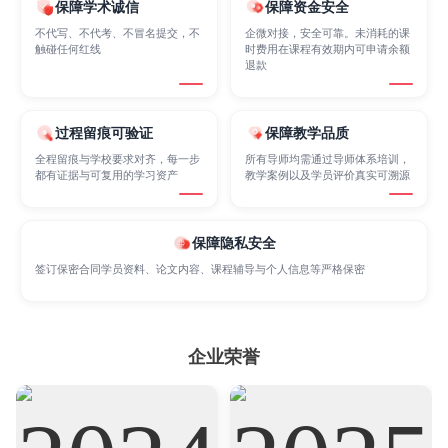
保障学术诚信
保障资金安全
Finance
FinTech
Graphic Design
不代写、不代考、不冒名提交，不
企微对接，安全可靠。未消耗的课
触碰任何红线
时费用在课程有效期内可申请余额
退款
Internet of Things
Laws
Management
过程留痕可验证
保障教学品质
Marketing
Mathematics
Medicine
全程留痕与学校要求对齐，每一步
所有导师均需通过导师体系培训，
都有证据与可复用的学习资产
教学案例以及学员评价真实可溯源
Nursing
Physics
Political Science
保障隐私安全
签订保密合同学员资料、论文内容、课程辅导与个人信息等严格保密
Psychology
Public Health
Robotics
企业荣誉
Sociology
Statistics
Sustainability
Accounting
Actuarial Science
Architecture