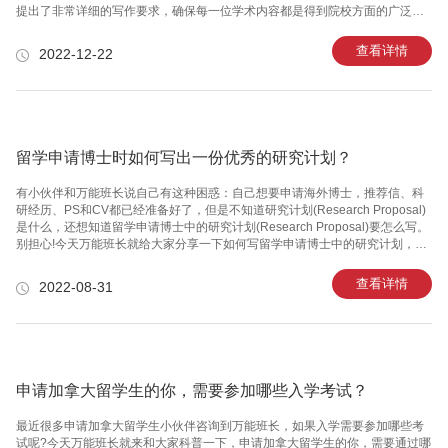
提出了非常详细的写作要求，确保每一位学术内容都是得到院校方面的广泛认
可。那么英国本科毕业论文到底有哪些实际的写作需求呢?一起来跟随着万能班
长的视角详细的了解一番吧!对于曼彻斯特大学的留学生来说，英国本科毕业论
查看详情
2022-12-22
文质量高低与否直接决定了能够顺利完成学业，所以毕业论文的质量一定是需
要尽可能去提升的。英国本科毕业论文更加强调学术研究的真实性准确性和可
行性，所以每一位曼彻斯特大学的留学生在写作过程中都需要注意以下这些基
本内容。 一：符合实际生活英国本科毕业论文选题要贴合生活，能够在生活中
见到，不是稀有的事
留学申请博士时如何写出一份优秀的研究计划？
有小伙伴和万能班长说自己有这种困惑：自己想要申请海外博士，推荐信、科
研经历、PS和CV都已经准备好了，但是不知道研究计划(Research Proposal)
是什么，还想知道留学申请博士中的研究计划(Research Proposal)要怎么写。
别担心!今天万能班长就给大家分享一下如何写留学申请博士中的研究计划，希
望能给小伙伴们的博士申请提供一些有效参考。研究计划(Research Proposal)
是什么?是研究领域科学问题的选择和科研逻辑的梳理。研究计划(Research
查看详情
2022-08-31
Proposal)是申请国内考核制博士和申请海外博士所有文书里面，学术价值含量
较高，难度较大，较需要认真对待的一个学术性文书。一般来讲，研究计划
(Research Proposal)是学生在导师的建议下进行了一个类似于论
申请加拿大留学生的你，需要参加哪些入学考试？
最近很多申请加拿大留学生小伙伴咨询到万能班长，如果入学需要参加哪些考
试呢?今天万能班长就来和大家科普一下，申请加拿大留学生的你，需要通过哪