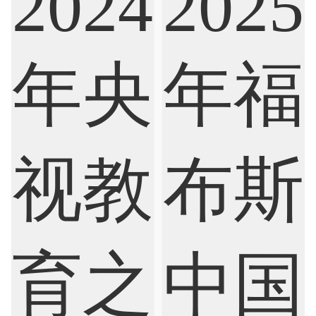
Artificial Intelligence
Biochemistry
Bioinformatics
Biological Sciences
Business
Business Analytics
Chemistry
Civil Engineering
Cloud Computing
Cognitive Science
Communications
Computer Science
Criminology
Cybersecurity
Data Science
Economics
Education
Electrical Engineering