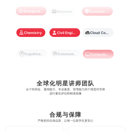
加州大学伯克利分校
卡尔加里大学
林肯大学
新加坡管理学院
澳门旅游学院
香港浸会大学
Biological Sciences
Business
Business Analytics
麻省理工学院
多伦多大学
奥克兰理工大学
拉萨尔艺术学院
澳门镜湖护理学院
香港教育大学
奥克兰大学
新加坡国立大学
Chemistry
Civil Engineering
Cloud Computing
澳门管理学院
香港岭南大学
澳门大学
香港大学
Cognitive Science
Communications
Computer Science
Criminology
Cybersecurity
Data Science
全球化明星讲师团队
从​​个性特征、通用能力、专业素质、管理能力四个维度对导师
Economics
Education
Electrical Engineering
进行量化评估和精准画像
Electrical
Fashion Design
Film
合规与保障
严格把控自身品质，让每一位留学生更安心