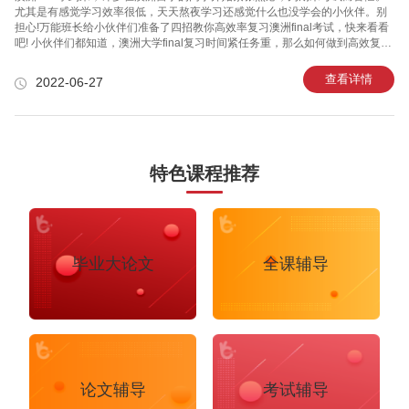
尤其是有感觉学习效率很低，天天熬夜学习还感觉什么也没学会的小伙伴。别
担心!万能班长给小伙伴们准备了四招教你高效率复习澳洲final考试，快来看看
吧! 小伙伴们都知道，澳洲大学final复习时间紧任务重，那么如何做到高效复习
呢? 第一，要制定计划，合理安排好时间。大家一定要先了解自己每一门科目
的考试时间、考试方式和考试时长。这样有助于我们安排科目复习的先后顺
查看详情
2022-06-27
序。同时，可以将较难的科目和比较简单的科目交叉复习，这样可以提高复习
效率。复习过程中记得要劳逸结合，过长的学习时间反而会影响了学习效率。
第二，制作思维导图。思维导图是一个不错的复习工具，没思路的时候不妨从
头开始梳理，画思维导图它能帮助你建立起各片段间的联系
特色课程推荐
毕业大论文
全课辅导
论文辅导
考试辅导