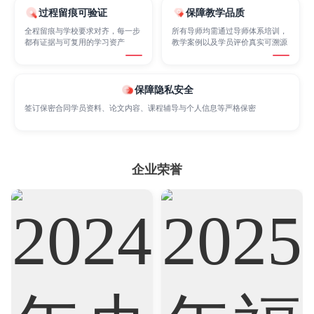
过程留痕可验证
保障教学品质
Marketing
Mathematics
Medicine
全程留痕与学校要求对齐，每一步
所有导师均需通过导师体系培训，
都有证据与可复用的学习资产
教学案例以及学员评价真实可溯源
Nursing
Physics
Political Science
保障隐私安全
签订保密合同学员资料、论文内容、课程辅导与个人信息等严格保密
Psychology
Public Health
Robotics
企业荣誉
Sociology
Statistics
Sustainability
Accounting
Actuarial Science
Architecture
Artificial Intelligence
Biochemistry
Bioinformatics