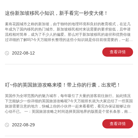
这份新加坡移民小知识，新手看完一秒变大佬！
素有花园城市之称的新加坡，由于独特的地理环境和良好的教育模式，在近几
年成为了国内移民的热门城市。新加坡移民相对来说需要的要求较低，且申请
流程相对简单，成为了不少人的偏爱。那么对于新加坡移民的途径和优势你做
过详细的了解吗?今天万能班长整理的这些小知识就是你目前很需要的，一起来
看看吧! 新加坡移民即通过新加坡当地的移民局的认可，获得的一种新加坡身
份。新加坡正式居民可申请加入新加坡国籍，成为新加坡公民。新加坡正式居
查看详情
2022-08-12
民可享受新加坡公民待遇，可在新加坡自由就业与创业。同时新加坡整体的就
业环境也是非常良性的，竞争压力小，通过新加坡移民即可顺利的在新进行就
业和享受公民福利。一：新加坡移民途径1、投资移民新加坡投资移民目前仅存
250新币投资移民，项目称为“全球商业投资者计划”(英文全名GlobalInvest
叮~你的英国旅游攻略来喽！带上你的行囊，出发吧！
英国作为全球范围内的魅力城市，每年吸引了大量的游客前往旅行。如此情况
下怎能缺少一份详细的英国旅游攻略呢?今天万能班长就为大家总结了一些英国
旅游需要注意的地方，快喊上你的小伙伴一起来看看吧，看完办保证能够让你
心动不已。 一：英国旅游攻略之时间选择英国地界的版图是个竖长条形，南北
温差较大。不同旅游地点的时间选择是不一样的，所以需要选择更加合适的日
期才能够更好的游历英国的各个区域。一般来说比较适合的时间为每年的6~9
查看详情
2022-08-29
月，这个时期的气温也是非常适宜游历的，不至于过冷或者过热。同时这个时
期英国当地还有学多的节日，艺术节、文化节、音乐节等等都是在这个期间进
行举办的。想要进一步的了解英国的文化，这个时间段就是非常不错的旅游时