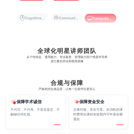
澳门大学
香港大学
Cognitive Science
Communications
Computer Science
Criminology
Cybersecurity
Data Science
全球化明星讲师团队
Economics
Education
Electrical Engineering
从​​个性特征、通用能力、专业素质、管理能力四个维度对导师
进行量化评估和精准画像
Electrical
Fashion Design
Film
合规与保障
严格把控自身品质，让每一位留学生更安心
Finance
FinTech
Graphic Design
保障学术诚信
保障资金安全
不代写、不代考、不冒名提交，不
企微对接，安全可靠。未消耗的课
触碰任何红线
时费用在课程有效期内可申请余额
退款
Internet of Things
Laws
Management