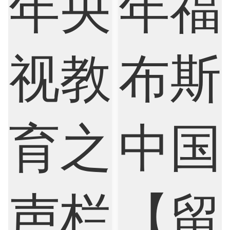
Biological Sciences
Business
Business Analytics
Chemistry
Civil Engineering
Cloud Computing
Cognitive Science
Communications
Computer Science
Criminology
Cybersecurity
Data Science
Economics
Education
Electrical Engineering
Electrical
Fashion Design
Film
Finance
FinTech
Graphic Design