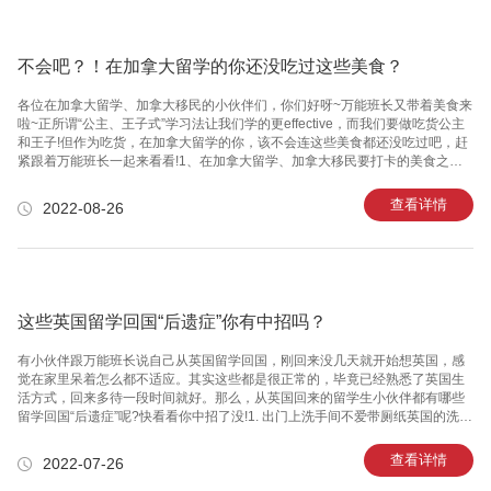
间。二：英国旅游攻略之旅游项目来到了英国有哪些值得游玩的地方呢?英国的
地理位置独特，
不会吧？！在加拿大留学的你还没吃过这些美食？
各位在加拿大留学、加拿大移民的小伙伴们，你们好呀~万能班长又带着美食来
啦~正所谓“公主、王子式”学习法让我们学的更effective，而我们要做吃货公主
和王子!但作为吃货，在加拿大留学的你，该不会连这些美食都还没吃过吧，赶
紧跟着万能班长一起来看看!1、在加拿大留学、加拿大移民要打卡的美食之肉
汁奶酪薯条(Poutine)每次盘点加国美食这道小吃总是榜上有名。肉汁奶酪薯条
源自1950年代的魁北克，在薯条上加上乳酪快和肉汁，有时候加上香肠或鲑鱼
查看详情
2022-08-26
等配菜，令人食指大动。这道小吃在加拿大十分普遍，连麦当劳都有卖。不过
热量很高，爱吃也得留意啊!​​​​​​​2、在加拿大留学、加拿大移民要打卡的美食之奶
油塔(Butter tarts)在办完加拿大旅游签证之后，可以去尝尝加国具代表性的甜点
奶油塔，可追溯到17世
这些英国留学回国“后遗症”你有中招吗？
有小伙伴跟万能班长说自己从英国留学回国，刚回来没几天就开始想英国，感
觉在家里呆着怎么都不适应。其实这些都是很正常的，毕竟已经熟悉了英国生
活方式，回来多待一段时间就好。那么，从英国回来的留学生小伙伴都有哪些
留学回国“后遗症”呢?快看看你中招了没!1. 出门上洗手间不爱带厕纸英国的洗手
间基本都是带厕纸的，以至于习惯了英国生活方式的小伙伴养成了出门不爱带
面纸的习惯。回国之后逛逛街突然想上洗手间，上到一半发现没厕纸的，只能
查看详情
2022-07-26
求助同行的家人和朋友。2. 担心不能顺利拿到自己的快递国内的快递速度又