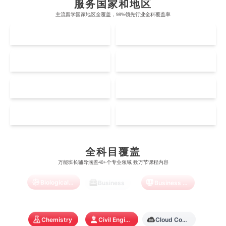
服务国家和地区
牛津大学
新南威尔士大学
主流留学国家地区全覆盖，98%领先行业全科覆盖率
麻省理工学院
多伦多大学
奥克兰理工大学
拉萨尔艺术学院
UK
AUS
剑桥大学
悉尼大学
斯坦福大学
麦吉尔大学
奥克兰大学
新加坡国立大学
澳门管理学院
香港岭南大学
伦敦大学学院
澳大利亚国立大学
US
CA
哈佛大学
英属哥伦比亚大学
奥塔哥大学
南洋理工大学
澳门大学
香港大学
伦敦国王学院
蒙纳士大学
加州理工学院
阿尔伯塔大学
NZ
SG
惠灵顿维多利亚大学
新加坡管理大学
澳门科技大学
香港中文大学
爱丁堡大学
昆士兰大学
Accounting
Actuarial Science
Architecture
芝加哥大学
滑铁卢大学
坎特伯雷大学
新加坡科技设计大学
MO
HK
澳门理工大学
香港科技大学
曼彻斯特大学
西澳大学
宾夕法尼亚大学
西安大略大学
怀卡托大学
新加坡理工大学
澳门城市大学
香港理工大学
Artificial Intelligence
Biochemistry
Bioinformatics
布里斯托大学
阿德莱德大学
康奈尔大学
蒙特利尔大学
全科目覆盖
梅西大学
新跃社科大学
圣若瑟大学
香港城市大学
万能班长辅导涵盖40+个专业领域 数万节课程内容
帝国理工学院
墨尔本大学
加州大学伯克利分校
卡尔加里大学
林肯大学
新加坡管理学院
Biological Sciences
Business
Business Analytics
澳门旅游学院
香港浸会大学
麻省理工学院
多伦多大学
奥克兰理工大学
拉萨尔艺术学院
澳门镜湖护理学院
香港教育大学
Chemistry
Civil Engineering
Cloud Computing
奥克兰大学
新加坡国立大学
澳门管理学院
香港岭南大学