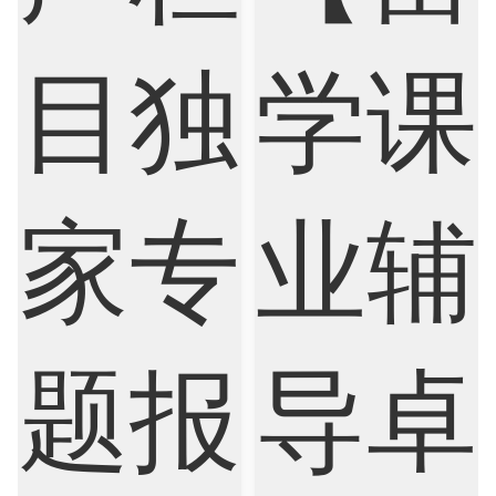
Internet of Things
Laws
Management
Marketing
Mathematics
Medicine
Nursing
Physics
Political Science
Psychology
Public Health
Robotics
Sociology
Statistics
Sustainability