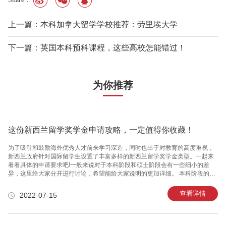
上一篇：本科加拿大留学学校推荐：劳里埃大学
下一篇：英国本科预科课程，这些高校怎能错过！
为你推荐
这份新西兰留学奖学金申请攻略，一定值得你收藏！
为了吸引和鼓励海外优秀人才前来学习深造，同时也出于对教育的高度重视，
新西兰政府针对国际留学生设置了丰富多样的新西兰留学奖学金类型。一起来
看看具体的申请要求吧!一般来说对于本科阶段和硕士阶段会有一些细小的差
异，这里给大家分开进行讨论，希望能给大家说明的更加详细。 本科阶段的新
西兰留学奖学金涵盖了本科留学的全部学费，具体的要求如下：学习成绩优
秀，特别是在所选本科阶段的留学领域表现突出，需提供成绩单及推荐信;有较
查看详情
2022-07-15
好的研究计划，并有意进入新西兰大学学习;语言要求为IELTS成绩不低于6.5且
单项不低于6.0，TOEFL成绩不低于575且写作不低于4.5，或TOEFL机考成绩
不低于233且写作不低于4.5，剑桥高级英语证书考试(CAE)B级或剑桥英语熟练
证书考试(CPE)C级。硕士阶段则对于学生的相关成