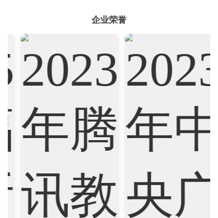
Sociology
Statistics
Sustainability
企业荣誉
Accounting
Actuarial Science
Architecture
Artificial Intelligence
Biochemistry
Bioinformatics
Biological Sciences
Business
Business Analytics
Chemistry
Civil Engineering
Cloud Computing
Cognitive Science
Communications
Computer Science