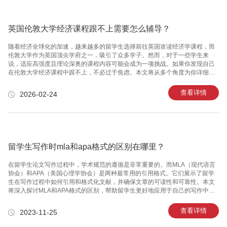
英国伦敦大学经济课程跟不上需要怎么辅导？
随着经济全球化的加速，越来越多的留学生选择前往英国攻读经济学课程，而
伦敦大学作为英国顶尖学府之一，吸引了众多学子。然而，对于一些学生来
说，适应高强度且理论深奥的课程内容可能会成为一项挑战。如果你发现自己
在伦敦大学经济课程中跟不上，不必过于焦虑。本文将从多个角度为你详细剖
析原因，并提供实用的辅导建议，帮助你重新掌握节奏，提升成绩。一、分析
自身困难所在：找到学习痛点在着手解决问题之前，首先需要冷静地分析原
查看详情
2026-02-24
因。跟不上经济课程可能源于以下几个方面：1.1 英语能力不足 由于经济学课
程涉及大量专业名词和复杂学术语言，英语能力较弱会直接导致理解困难。尤
其是教授的讲解或课堂材料中涉及快速转换的数学和理论模型，可能让非英语
母语者感到吃力。1.2 数学基础薄弱 经济学离不开数学支持，从微积分到线性
代数，再到
留学生写作时mla和apa格式的区别在哪里？
在留学生论文写作过程中，学术规范的遵循是非常重要的。而MLA（现代语言
协会）和APA（美国心理学协会）是两种最常用的引用格式。它们展示了留学
生在写作过程中如何引用和格式化文献，并确保文章的可读性和可靠性。本文
将深入探讨MLA和APA格式的区别，帮助留学生更好地应用于自己的写作中。
首先，让我们从MLA格式讲起。MLA格式较为常用于人文学科和文学研究领
域。在MLA格式中，文章要求使用12号字体，一倍行距，并在页面上方以及左
查看详情
2023-11-25
右两侧各留出一英寸的边距。文章标题居中，段落之间使用两个空格进行分
隔。另外，MLA格式还要求在每个引用的作品后标注作者的姓氏和页码。与此