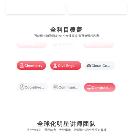
芝加哥大学
滑铁卢大学
坎特伯雷大学
新加坡科技设计大学
MO
HK
澳门理工大学
香港科技大学
曼彻斯特大学
西澳大学
宾夕法尼亚大学
西安大略大学
怀卡托大学
新加坡理工大学
Artificial Intelligence
Biochemistry
Bioinformatics
澳门城市大学
香港理工大学
布里斯托大学
阿德莱德大学
康奈尔大学
蒙特利尔大学
全科目覆盖
梅西大学
新跃社科大学
圣若瑟大学
香港城市大学
万能班长辅导涵盖40+个专业领域 数万节课程内容
帝国理工学院
墨尔本大学
Biological Sciences
Business
Business Analytics
加州大学伯克利分校
卡尔加里大学
林肯大学
新加坡管理学院
澳门旅游学院
香港浸会大学
麻省理工学院
多伦多大学
奥克兰理工大学
拉萨尔艺术学院
澳门镜湖护理学院
香港教育大学
Chemistry
Civil Engineering
Cloud Computing
奥克兰大学
新加坡国立大学
澳门管理学院
香港岭南大学
Cognitive Science
Communications
Computer Science
澳门大学
香港大学
Criminology
Cybersecurity
Data Science
全球化明星讲师团队
Economics
Education
Electrical Engineering
从​​个性特征、通用能力、专业素质、管理能力四个维度对导师