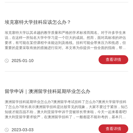
同时，MLA格式中对于参考书目的引用要求更为细致，需要按照书籍、期刊或
者其他资料进行分类，有固定的格式。与之相对，APA格式则更常用于社会科
学领
埃克塞特大学挂科应该怎么办？
埃克塞特大学以其卓越的教学质量和严格的学术标准而闻名。对于许多学生来
说，在这样一所知名大学中学习是一个巨大的成就。然而，面对高标准的评估
要求，有可能在某些课程中未能达到及格线。挂科可能会带来压力和焦虑，但
重要的是要采取有效的措施进行应对。本文将为你提供一份全面的指南，帮助
你在挂科后采取正确的步骤。一、理解挂科的原因在处理挂科问题之前，你需
要首先分析导致挂科的原因。常见的因素包括：1. 课程难度：课程内容可能超
查看详情
2025-01-10
出了目前掌握的水平。2. 时间管理不佳：未能合理安排学习时间，导致复习和
备考不充分。3. 个人问题：健康、经济或情感方面的问题可能影响了学习状
态。4. 学习方法不当：使用的学习策略可能不适合该科目的学习要求。二、正
确面对挂科的现状挂科后，首先需要保持冷静，理智面对这一情况。挂科并不
意味着学
留学申诉｜澳洲留学挂科延期毕业怎么办
澳洲留学挂科延期毕业怎么办?澳洲留学考试挂科了怎么办?澳洲大学留学挂科
了怎么办?班长表示澳洲留学挂科是比较常见的现象，大家不要过于紧张，知己
知彼才能百战不殆，澳大利亚留学申诉干货被班长带来啦，今天一起来看看吧!
澳大利亚留学要求较严，在澳洲留学挂科了，一般都是不能补考的，基本只能
选择重修，除非是个别的情况，学校才有可能给你再一次考试的机会。当然，
各位澳洲留学挂科可以向学校提出澳洲大学挂科申诉，给出合理的理由说服学
查看详情
2023-03-03
校给你补考/重修的机会。如果澳洲大学挂科申诉失败了，你还有两个选择，一