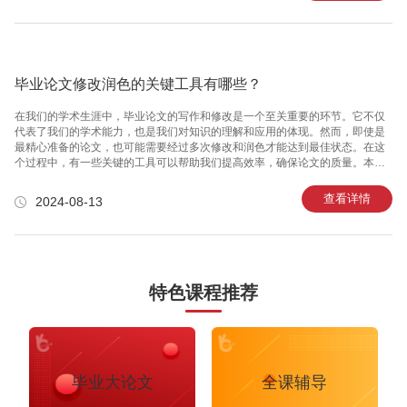
是转学，二是跨本申硕。转学的话，由于澳洲留学挂科，你基本上是去不了什
么好学校的，能接受各位澳洲留学挂科的只会是很差的大学，甚至是野鸡大
学，而且还有可能会降级重读，也是要花费大量的时间和精力的。而跨本申硕
比起转学显然是更
毕业论文修改润色的关键工具有哪些？
在我们的学术生涯中，毕业论文的写作和修改是一个至关重要的环节。它不仅
代表了我们的学术能力，也是我们对知识的理解和应用的体现。然而，即使是
最精心准备的论文，也可能需要经过多次修改和润色才能达到最佳状态。在这
个过程中，有一些关键的工具可以帮助我们提高效率，确保论文的质量。本文
将为您介绍一些最常用的毕业论文修改润色工具。语法检查工具是必不可少
的。这些工具可以自动检查您的论文中的语法错误，纠正拼写错误，提供词汇
查看详情
2024-08-13
建议等。一些常见的语法检查工具包括Grammarly,Hemingway
Editor,ProWritingAid等。这些工具不仅可以帮助您提高论文的质量，也可以节
省您的时间，让您有更多的精力专注于论文的内容和结构。校对工具也是一个
非常有用的工具。这些工具可以帮助您找出论文中的逻辑错误，不清晰的
特色课程推荐
毕业大论文
全课辅导