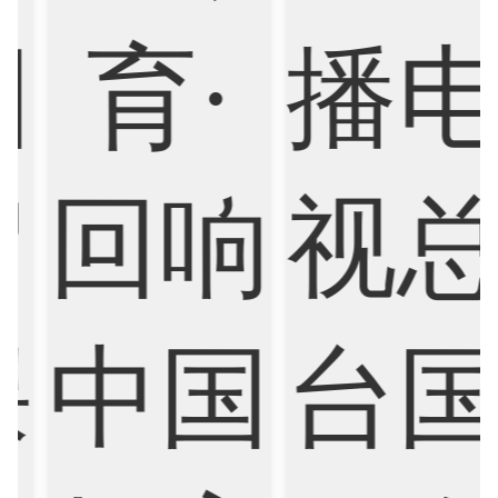
Criminology
Cybersecurity
Data Science
Economics
Education
Electrical Engineering
Electrical
Fashion Design
Film
Finance
FinTech
Graphic Design
Internet of Things
Laws
Management
Marketing
Mathematics
Medicine
Nursing
Physics
Political Science