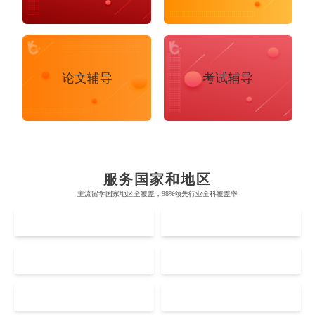
论文辅导
考试辅导
布里斯托大学
阿德莱德大学
帝国理工学院
墨尔本大学
加州大学伯克利分校
卡尔加里大学
服务国家和地区
牛津大学
新南威尔士大学
主流留学国家地区全覆盖，98%领先行业全科覆盖率
麻省理工学院
多伦多大学
奥克兰理工大学
拉萨尔艺术学院
UK
AUS
剑桥大学
悉尼大学
斯坦福大学
麦吉尔大学
奥克兰大学
新加坡国立大学
澳门管理学院
香港岭南大学
伦敦大学学院
澳大利亚国立大学
US
CA
哈佛大学
英属哥伦比亚大学
奥塔哥大学
南洋理工大学
澳门大学
香港大学
伦敦国王学院
蒙纳士大学
加州理工学院
阿尔伯塔大学
NZ
SG
惠灵顿维多利亚大学
新加坡管理大学
澳门科技大学
香港中文大学
Accounting
Actuarial Science
Architecture
爱丁堡大学
昆士兰大学