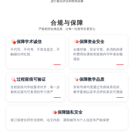
进行量化评估和精准画像
Electrical
Fashion Design
Film
合规与保障
严格把控自身品质，让每一位留学生更安心
Finance
FinTech
Graphic Design
保障学术诚信
保障资金安全
不代写、不代考、不冒名提交，不
企微对接，安全可靠。未消耗的课
触碰任何红线
时费用在课程有效期内可申请余额
Internet of Things
Laws
Management
退款
Marketing
Mathematics
Medicine
过程留痕可验证
保障教学品质
全程留痕与学校要求对齐，每一步
所有导师均需通过导师体系培训，
都有证据与可复用的学习资产
教学案例以及学员评价真实可溯源
Nursing
Physics
Political Science
保障隐私安全
签订保密合同学员资料、论文内容、课程辅导与个人信息等严格保密
Psychology
Public Health
Robotics