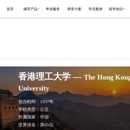
能平台
首页
辅导产品+
申诉服务
香港理工大
University