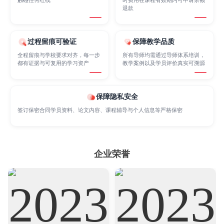
Internet of Things
Laws
Management
退款
过程留痕可验证
保障教学品质
Marketing
Mathematics
Medicine
全程留痕与学校要求对齐，每一步
所有导师均需通过导师体系培训，
都有证据与可复用的学习资产
教学案例以及学员评价真实可溯源
Nursing
Physics
Political Science
保障隐私安全
签订保密合同学员资料、论文内容、课程辅导与个人信息等严格保密
Psychology
Public Health
Robotics
企业荣誉
Sociology
Statistics
Sustainability
Accounting
Actuarial Science
Architecture
Artificial Intelligence
Biochemistry
Bioinformatics