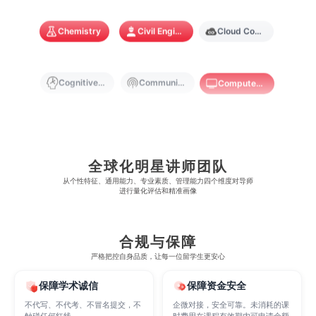
奥克兰理工大学
拉萨尔艺术学院
澳门镜湖护理学院
香港教育大学
Chemistry
Civil Engineering
Cloud Computing
奥克兰大学
新加坡国立大学
澳门管理学院
香港岭南大学
澳门大学
香港大学
Cognitive Science
Communications
Computer Science
Criminology
Cybersecurity
Data Science
全球化明星讲师团队
Economics
Education
Electrical Engineering
从​​个性特征、通用能力、专业素质、管理能力四个维度对导师
进行量化评估和精准画像
Electrical
Fashion Design
Film
合规与保障
严格把控自身品质，让每一位留学生更安心
Finance
FinTech
Graphic Design
保障学术诚信
保障资金安全
不代写、不代考、不冒名提交，不
企微对接，安全可靠。未消耗的课
触碰任何红线
时费用在课程有效期内可申请余额