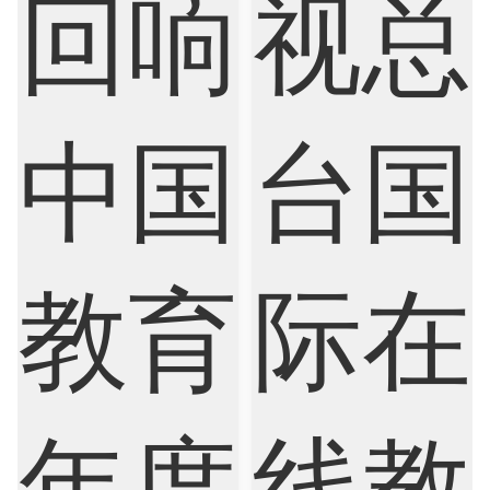
Finance
FinTech
Graphic Design
Internet of Things
Laws
Management
Marketing
Mathematics
Medicine
Nursing
Physics
Political Science
Psychology
Public Health
Robotics
Sociology
Statistics
Sustainability