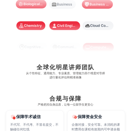
Biological Sciences
Business
Business Analytics
澳门镜湖护理学院
香港教育大学
奥克兰大学
新加坡国立大学
澳门管理学院
香港岭南大学
Chemistry
Civil Engineering
Cloud Computing
澳门大学
香港大学
Cognitive Science
Communications
Computer Science
Criminology
Cybersecurity
Data Science
全球化明星讲师团队
从​​个性特征、通用能力、专业素质、管理能力四个维度对导师
进行量化评估和精准画像
Economics
Education
Electrical Engineering
合规与保障
Electrical
Fashion Design
Film
严格把控自身品质，让每一位留学生更安心
保障学术诚信
保障资金安全
不代写、不代考、不冒名提交，不
企微对接，安全可靠。未消耗的课
Finance
FinTech
Graphic Design
触碰任何红线
时费用在课程有效期内可申请余额