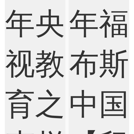
Artificial Intelligence
Biochemistry
Bioinformatics
Biological Sciences
Business
Business Analytics
Chemistry
Civil Engineering
Cloud Computing
Cognitive Science
Communications
Computer Science
Criminology
Cybersecurity
Data Science
Economics
Education
Electrical Engineering