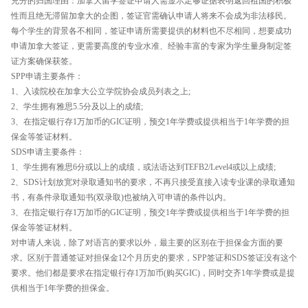
充分的归国理由：加拿大留学签证申请人需显示足够证据表明返回祖国的积极
性而且绝无滞留加拿大的企图，签证官需确认申请人将来不会成为非法移民。
每个学生的背景各不相同，签证申请所需要提供的材料也不尽相同，想要成功
申请加拿大签证，更需要高度的专业水准、经验丰富的专家为学生量身制定签
证方案确保获签。
SPP申请主要条件：
1、入读院校在加拿大公立学院协会成员列表之上;
2、学生拥有雅思5.5分及以上的成绩;
3、在指定银行存1万加币的GIC证明，预交1年学费或提供相当于1年学费的担
保金等签证材料。
SDS申请主要条件：
1、学生拥有雅思6分或以上的成绩，或法语达到TEFB2/Level4或以上成绩;
2、SDS计划放宽对录取通知书的要求，不再只接受直接入读专业课的录取通知
书，有条件录取通知书(双录取)也被纳入可申请的条件以内。
3、在指定银行存1万加币的GIC证明，预交1年学费或提供相当于1年学费的担
保金等签证材料。
对申请人来说，除了对语言的要求以外，最主要的区别在于担保金方面的要
求。区别于普通签证对担保金12个月历史的要求，SPP签证和SDS签证没有这个
要求。他们都是要求在指定银行存1万加币(购买GIC)，同时交齐1年学费或是提
供相当于1年学费的担保金。