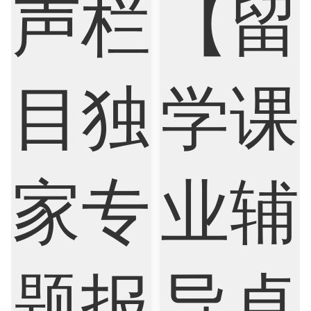
Electrical
Fashion Design
Film
Finance
FinTech
Graphic Design
Internet of Things
Laws
Management
Marketing
Mathematics
Medicine
Nursing
Physics
Political Science
Psychology
Public Health
Robotics