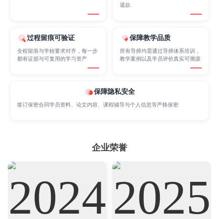
退款
Internet of Things
Laws
Management
过程留痕可验证
保障教学品质
全程留痕与学校要求对齐，每一步
所有导师均需通过导师体系培训，
都有证据与可复用的学习资产
教学案例以及学员评价真实可溯源
Marketing
Mathematics
Medicine
保障隐私安全
Nursing
Physics
Political Science
签订保密合同学员资料、论文内容、课程辅导与个人信息等严格保密
Psychology
Public Health
Robotics
企业荣誉
Sociology
Statistics
Sustainability
Accounting
Actuarial Science
Architecture