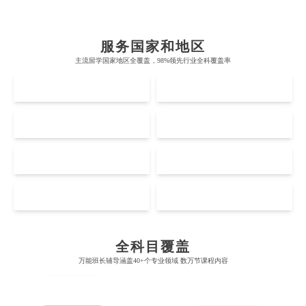
帝国理工学院
墨尔本大学
加州大学伯克利分校
卡尔加里大学
服务国家和地区
牛津大学
新南威尔士大学
主流留学国家地区全覆盖，98%领先行业全科覆盖率
麻省理工学院
多伦多大学
奥克兰理工大学
拉萨尔艺术学院
UK
AUS
剑桥大学
悉尼大学
斯坦福大学
麦吉尔大学
奥克兰大学
新加坡国立大学
澳门管理学院
香港岭南大学
伦敦大学学院
澳大利亚国立大学
US
CA
哈佛大学
英属哥伦比亚大学
奥塔哥大学
南洋理工大学
澳门大学
香港大学
伦敦国王学院
蒙纳士大学
加州理工学院
阿尔伯塔大学
NZ
SG
惠灵顿维多利亚大学
新加坡管理大学
澳门科技大学
香港中文大学
爱丁堡大学
昆士兰大学
芝加哥大学
滑铁卢大学
坎特伯雷大学
新加坡科技设计大学
MO
HK
澳门理工大学
香港科技大学
曼彻斯特大学
西澳大学
Accounting
Actuarial Science
Architecture
宾夕法尼亚大学
西安大略大学
怀卡托大学
新加坡理工大学
澳门城市大学
香港理工大学
布里斯托大学
阿德莱德大学
康奈尔大学
蒙特利尔大学
全科目覆盖
梅西大学
新跃社科大学
圣若瑟大学
香港城市大学
Artificial Intelligence
Biochemistry
Bioinformatics
万能班长辅导涵盖40+个专业领域 数万节课程内容
帝国理工学院
墨尔本大学
加州大学伯克利分校
卡尔加里大学
林肯大学
新加坡管理学院
澳门旅游学院
香港浸会大学
麻省理工学院
多伦多大学
奥克兰理工大学
拉萨尔艺术学院