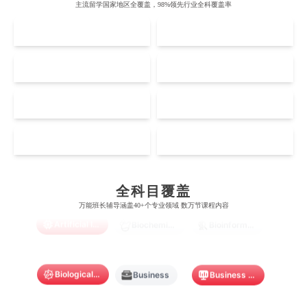
牛津大学
新南威尔士大学
主流留学国家地区全覆盖，98%领先行业全科覆盖率
麻省理工学院
多伦多大学
奥克兰理工大学
拉萨尔艺术学院
UK
AUS
剑桥大学
悉尼大学
斯坦福大学
麦吉尔大学
奥克兰大学
新加坡国立大学
澳门管理学院
香港岭南大学
伦敦大学学院
澳大利亚国立大学
US
CA
哈佛大学
英属哥伦比亚大学
奥塔哥大学
南洋理工大学
澳门大学
香港大学
伦敦国王学院
蒙纳士大学
加州理工学院
阿尔伯塔大学
NZ
SG
惠灵顿维多利亚大学
新加坡管理大学
澳门科技大学
香港中文大学
爱丁堡大学
昆士兰大学
芝加哥大学
滑铁卢大学
坎特伯雷大学
新加坡科技设计大学
MO
HK
澳门理工大学
香港科技大学
曼彻斯特大学
西澳大学
宾夕法尼亚大学
西安大略大学
怀卡托大学
新加坡理工大学
Accounting
Actuarial Science
Architecture
澳门城市大学
香港理工大学
布里斯托大学
阿德莱德大学
康奈尔大学
蒙特利尔大学
全科目覆盖
梅西大学
新跃社科大学
圣若瑟大学
香港城市大学
万能班长辅导涵盖40+个专业领域 数万节课程内容
帝国理工学院
墨尔本大学
加州大学伯克利分校
卡尔加里大学
Artificial Intelligence
Biochemistry
Bioinformatics
林肯大学
新加坡管理学院
澳门旅游学院
香港浸会大学
麻省理工学院
多伦多大学
奥克兰理工大学
拉萨尔艺术学院
澳门镜湖护理学院
香港教育大学
Biological Sciences
Business
Business Analytics
奥克兰大学
新加坡国立大学
澳门管理学院
香港岭南大学