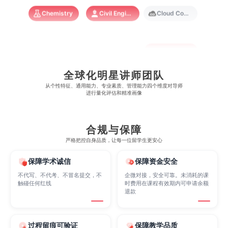
澳门大学
香港大学
Chemistry
Civil Engineering
Cloud Computing
Cognitive Science
Communications
Computer Science
全球化明星讲师团队
Criminology
Cybersecurity
Data Science
从​​个性特征、通用能力、专业素质、管理能力四个维度对导师
进行量化评估和精准画像
Economics
Education
Electrical Engineering
合规与保障
严格把控自身品质，让每一位留学生更安心
Electrical
Fashion Design
Film
保障学术诚信
保障资金安全
不代写、不代考、不冒名提交，不
企微对接，安全可靠。未消耗的课
触碰任何红线
时费用在课程有效期内可申请余额
Finance
FinTech
Graphic Design
退款
过程留痕可验证
保障教学品质
Internet of Things
Laws
Management