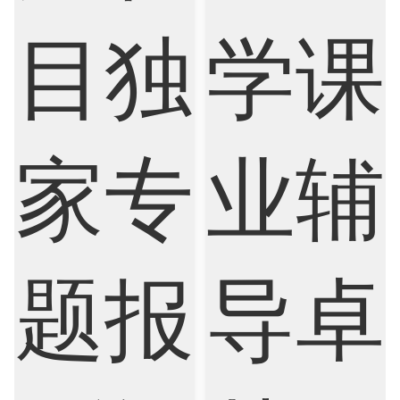
Finance
FinTech
Graphic Design
Internet of Things
Laws
Management
Marketing
Mathematics
Medicine
Nursing
Physics
Political Science
Psychology
Public Health
Robotics
Sociology
Statistics
Sustainability