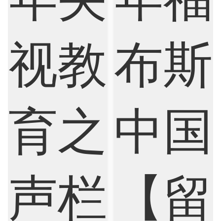
Biological Sciences
Business
Business Analytics
Chemistry
Civil Engineering
Cloud Computing
Cognitive Science
Communications
Computer Science
Criminology
Cybersecurity
Data Science
Economics
Education
Electrical Engineering
Electrical
Fashion Design
Film