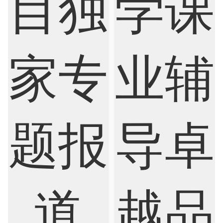
Internet of Things
Laws
Management
Marketing
Mathematics
Medicine
Nursing
Physics
Political Science
Psychology
Public Health
Robotics
Sociology
Statistics
Sustainability