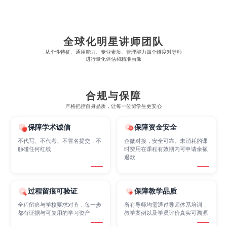
Cognitive Science
Communications
Computer Science
全球化明星讲师团队
从​​个性特征、通用能力、专业素质、管理能力四个维度对导师
Criminology
Cybersecurity
Data Science
进行量化评估和精准画像
Economics
Education
Electrical Engineering
合规与保障
严格把控自身品质，让每一位留学生更安心
Electrical
Fashion Design
Film
保障学术诚信
保障资金安全
不代写、不代考、不冒名提交，不
企微对接，安全可靠。未消耗的课
触碰任何红线
时费用在课程有效期内可申请余额
退款
Finance
FinTech
Graphic Design
过程留痕可验证
保障教学品质
Internet of Things
Laws
Management
全程留痕与学校要求对齐，每一步
所有导师均需通过导师体系培训，
都有证据与可复用的学习资产
教学案例以及学员评价真实可溯源