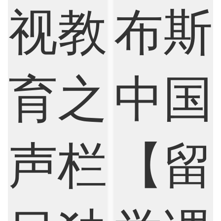
Chemistry
Civil Engineering
Cloud Computing
Cognitive Science
Communications
Computer Science
Criminology
Cybersecurity
Data Science
Economics
Education
Electrical Engineering
Electrical
Fashion Design
Film
Finance
FinTech
Graphic Design