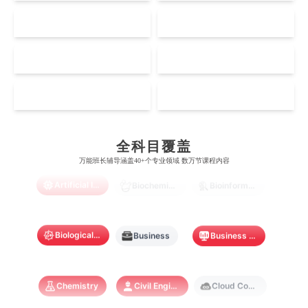
澳门管理学院
香港岭南大学
伦敦大学学院
澳大利亚国立大学
US
CA
哈佛大学
英属哥伦比亚大学
奥塔哥大学
南洋理工大学
澳门大学
香港大学
伦敦国王学院
蒙纳士大学
加州理工学院
阿尔伯塔大学
NZ
SG
惠灵顿维多利亚大学
新加坡管理大学
澳门科技大学
香港中文大学
爱丁堡大学
昆士兰大学
芝加哥大学
滑铁卢大学
坎特伯雷大学
新加坡科技设计大学
MO
HK
澳门理工大学
香港科技大学
曼彻斯特大学
西澳大学
宾夕法尼亚大学
西安大略大学
怀卡托大学
新加坡理工大学
澳门城市大学
香港理工大学
Accounting
Actuarial Science
Architecture
布里斯托大学
阿德莱德大学
康奈尔大学
蒙特利尔大学
全科目覆盖
梅西大学
新跃社科大学
圣若瑟大学
香港城市大学
万能班长辅导涵盖40+个专业领域 数万节课程内容
帝国理工学院
墨尔本大学
加州大学伯克利分校
卡尔加里大学
林肯大学
新加坡管理学院
Artificial Intelligence
Biochemistry
Bioinformatics
澳门旅游学院
香港浸会大学
麻省理工学院
多伦多大学
奥克兰理工大学
拉萨尔艺术学院
澳门镜湖护理学院
香港教育大学
Biological Sciences
Business
Business Analytics
奥克兰大学
新加坡国立大学
澳门管理学院
香港岭南大学
澳门大学
香港大学
Chemistry
Civil Engineering
Cloud Computing