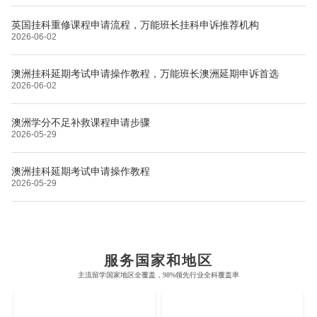
英国挂科重修课程申请流程，万能班长挂科申诉推荐机构
2026-06-02
澳洲挂科延期考试申请操作教程，万能班长澳洲延期申诉首选
2026-06-02
澳洲学分不足补救课程申请步骤
2026-05-29
澳洲挂科延期考试申请操作教程
2026-05-29
布里斯托大学
阿德莱德大学
帝国理工学院
墨尔本大学
加州大学伯克利分校
卡尔加里大学
服务国家和地区
牛津大学
新南威尔士大学
主流留学国家地区全覆盖，98%领先行业全科覆盖率
麻省理工学院
多伦多大学
奥克兰理工大学
拉萨尔艺术学院
UK
AUS
剑桥大学
悉尼大学
斯坦福大学
麦吉尔大学
奥克兰大学
新加坡国立大学