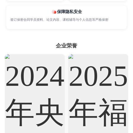
Marketing
Mathematics
Medicine
保障隐私安全
签订保密合同学员资料、论文内容、课程辅导与个人信息等严格保密
Nursing
Physics
Political Science
企业荣誉
Psychology
Public Health
Robotics
Sociology
Statistics
Sustainability
Accounting
Actuarial Science
Architecture
Artificial Intelligence
Biochemistry
Bioinformatics
Biological Sciences
Business
Business Analytics