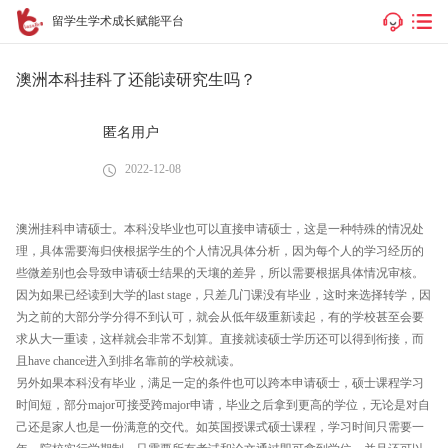
留学生学术成长赋能平台
澳洲本科挂科了还能读研究生吗？
匿名用户
2022-12-08
澳洲挂科申请硕士。本科没毕业也可以直接申请硕士，这是一种特殊的情况处
理，具体需要海归侠根据学生的个人情况具体分析，因为每个人的学习经历的
些微差别也会导致申请硕士结果的天壤的差异，所以需要根据具体情况审核。
因为如果已经读到大学的last stage，只差几门课没有毕业，这时来选择转学，因
为之前的大部分学分得不到认可，就会从低年级重新读起，有的学校甚至会要
求从大一重读，这样就会非常不划算。直接就读硕士学历还可以得到衔接，而
且have chance进入到排名靠前的学校就读。
另外如果本科没有毕业，满足一定的条件也可以跨本申请硕士，硕士课程学习
时间短，部分major可接受跨major申请，毕业之后拿到更高的学位，无论是对自
己还是家人也是一份满意的交代。如英国授课式硕士课程，学习时间只需要一