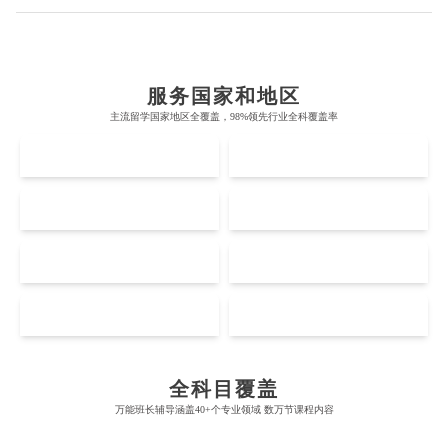
布里斯托大学
阿德莱德大学
帝国理工学院
墨尔本大学
加州大学伯克利分校
卡尔加里大学
服务国家和地区
牛津大学
新南威尔士大学
主流留学国家地区全覆盖，98%领先行业全科覆盖率
麻省理工学院
多伦多大学
奥克兰理工大学
拉萨尔艺术学院
UK
AUS
剑桥大学
悉尼大学
斯坦福大学
麦吉尔大学
奥克兰大学
新加坡国立大学
澳门管理学院
香港岭南大学
伦敦大学学院
澳大利亚国立大学
US
CA
哈佛大学
英属哥伦比亚大学
奥塔哥大学
南洋理工大学
澳门大学
香港大学
伦敦国王学院
蒙纳士大学
加州理工学院
阿尔伯塔大学
NZ
SG
惠灵顿维多利亚大学
新加坡管理大学
澳门科技大学
香港中文大学
爱丁堡大学
昆士兰大学
芝加哥大学
滑铁卢大学
坎特伯雷大学
新加坡科技设计大学
MO
HK
澳门理工大学
香港科技大学
曼彻斯特大学
西澳大学
Accounting
Actuarial Science
Architecture
宾夕法尼亚大学
西安大略大学
怀卡托大学
新加坡理工大学
澳门城市大学
香港理工大学
布里斯托大学
阿德莱德大学
康奈尔大学
蒙特利尔大学
全科目覆盖
梅西大学
新跃社科大学
圣若瑟大学
香港城市大学
Artificial Intelligence
Biochemistry
Bioinformatics
万能班长辅导涵盖40+个专业领域 数万节课程内容
帝国理工学院
墨尔本大学
加州大学伯克利分校
卡尔加里大学
林肯大学
新加坡管理学院
澳门旅游学院
香港浸会大学