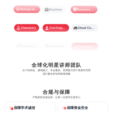
麻省理工学院
多伦多大学
Biological Sciences
Business
Business Analytics
奥克兰理工大学
拉萨尔艺术学院
澳门镜湖护理学院
香港教育大学
奥克兰大学
新加坡国立大学
澳门管理学院
香港岭南大学
Chemistry
Civil Engineering
Cloud Computing
澳门大学
香港大学
Cognitive Science
Communications
Computer Science
Criminology
Cybersecurity
Data Science
全球化明星讲师团队
从​​个性特征、通用能力、专业素质、管理能力四个维度对导师
进行量化评估和精准画像
Economics
Education
Electrical Engineering
合规与保障
Electrical
Fashion Design
Film
严格把控自身品质，让每一位留学生更安心
保障学术诚信
保障资金安全