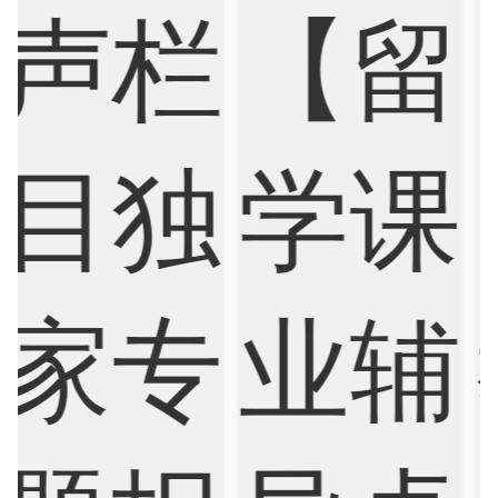
Electrical
Fashion Design
Film
Finance
FinTech
Graphic Design
Internet of Things
Laws
Management
Marketing
Mathematics
Medicine
Nursing
Physics
Political Science
Psychology
Public Health
Robotics