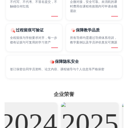
不代写、不代考、不冒名提交，不
企微对接，安全可靠。未消耗的课
Finance
FinTech
Graphic Design
触碰任何红线
时费用在课程有效期内可申请余额
退款
Internet of Things
Laws
Management
过程留痕可验证
保障教学品质
全程留痕与学校要求对齐，每一步
所有导师均需通过导师体系培训，
都有证据与可复用的学习资产
教学案例以及学员评价真实可溯源
Marketing
Mathematics
Medicine
保障隐私安全
Nursing
Physics
Political Science
签订保密合同学员资料、论文内容、课程辅导与个人信息等严格保密
Psychology
Public Health
Robotics
企业荣誉
Sociology
Statistics
Sustainability
Accounting
Actuarial Science
Architecture