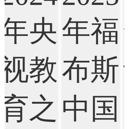
Artificial Intelligence
Biochemistry
Bioinformatics
Biological Sciences
Business
Business Analytics
Chemistry
Civil Engineering
Cloud Computing
Cognitive Science
Communications
Computer Science
Criminology
Cybersecurity
Data Science
Economics
Education
Electrical Engineering