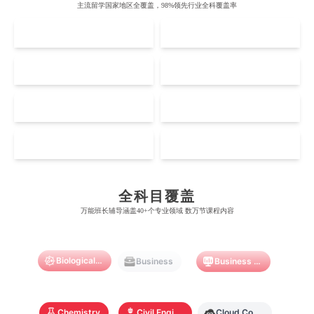
牛津大学
新南威尔士大学
主流留学国家地区全覆盖，98%领先行业全科覆盖率
麻省理工学院
多伦多大学
奥克兰理工大学
拉萨尔艺术学院
UK
AUS
剑桥大学
悉尼大学
斯坦福大学
麦吉尔大学
奥克兰大学
新加坡国立大学
澳门管理学院
香港岭南大学
伦敦大学学院
澳大利亚国立大学
US
CA
哈佛大学
英属哥伦比亚大学
奥塔哥大学
南洋理工大学
澳门大学
香港大学
伦敦国王学院
蒙纳士大学
加州理工学院
阿尔伯塔大学
NZ
SG
惠灵顿维多利亚大学
新加坡管理大学
澳门科技大学
香港中文大学
爱丁堡大学
昆士兰大学
芝加哥大学
滑铁卢大学
坎特伯雷大学
新加坡科技设计大学
MO
HK
澳门理工大学
香港科技大学
Accounting
Actuarial Science
Architecture
曼彻斯特大学
西澳大学
宾夕法尼亚大学
西安大略大学
怀卡托大学
新加坡理工大学
澳门城市大学
香港理工大学
布里斯托大学
阿德莱德大学
康奈尔大学
蒙特利尔大学
全科目覆盖
梅西大学
新跃社科大学
Artificial Intelligence
Biochemistry
Bioinformatics
圣若瑟大学
香港城市大学
万能班长辅导涵盖40+个专业领域 数万节课程内容
帝国理工学院
墨尔本大学
加州大学伯克利分校
卡尔加里大学
林肯大学
新加坡管理学院
澳门旅游学院
香港浸会大学
麻省理工学院
多伦多大学
Biological Sciences
Business
Business Analytics
奥克兰理工大学
拉萨尔艺术学院
澳门镜湖护理学院
香港教育大学
奥克兰大学
新加坡国立大学
澳门管理学院
香港岭南大学
Chemistry
Civil Engineering
Cloud Computing