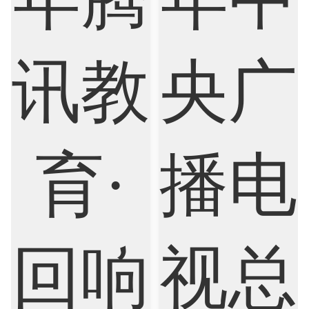
Biological Sciences
Business
Business Analytics
Chemistry
Civil Engineering
Cloud Computing
Cognitive Science
Communications
Computer Science
Criminology
Cybersecurity
Data Science
Economics
Education
Electrical Engineering
Electrical
Fashion Design
Film