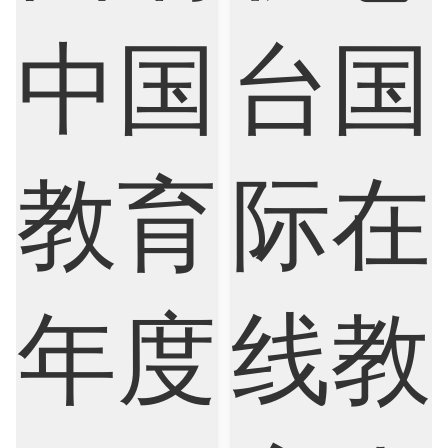
Finance
FinTech
Graphic Design
Internet of Things
Laws
Management
Marketing
Mathematics
Medicine
Nursing
Physics
Political Science
Psychology
Public Health
Robotics
Sociology
Statistics
Sustainability