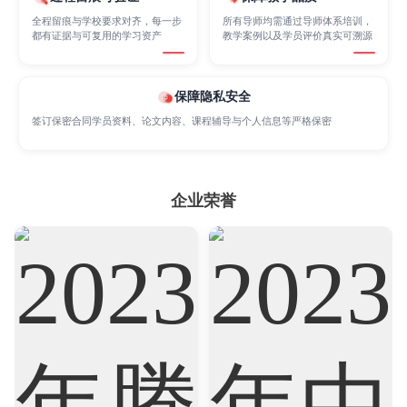
全程留痕与学校要求对齐，每一步
所有导师均需通过导师体系培训，
都有证据与可复用的学习资产
教学案例以及学员评价真实可溯源
Marketing
Mathematics
Medicine
保障隐私安全
Nursing
Physics
Political Science
签订保密合同学员资料、论文内容、课程辅导与个人信息等严格保密
Psychology
Public Health
Robotics
企业荣誉
Sociology
Statistics
Sustainability
Accounting
Actuarial Science
Architecture
Artificial Intelligence
Biochemistry
Bioinformatics