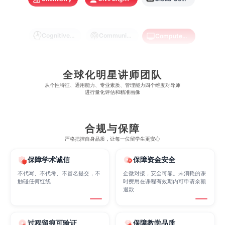
澳门大学
香港大学
Cognitive Science
Communications
Computer Science
Criminology
Cybersecurity
Data Science
全球化明星讲师团队
从​​个性特征、通用能力、专业素质、管理能力四个维度对导师
进行量化评估和精准画像
Economics
Education
Electrical Engineering
合规与保障
Electrical
Fashion Design
Film
严格把控自身品质，让每一位留学生更安心
保障学术诚信
保障资金安全
Finance
FinTech
Graphic Design
不代写、不代考、不冒名提交，不
企微对接，安全可靠。未消耗的课
触碰任何红线
时费用在课程有效期内可申请余额
退款
Internet of Things
Laws
Management
过程留痕可验证
保障教学品质