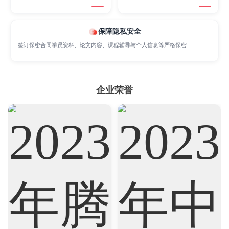
Marketing
Mathematics
Medicine
保障隐私安全
签订保密合同学员资料、论文内容、课程辅导与个人信息等严格保密
Nursing
Physics
Political Science
Psychology
Public Health
Robotics
企业荣誉
Sociology
Statistics
Sustainability
Accounting
Actuarial Science
Architecture
Artificial Intelligence
Biochemistry
Bioinformatics