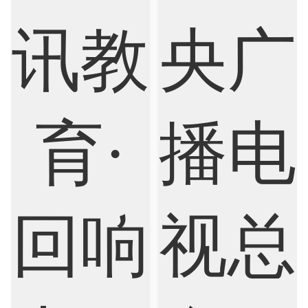
Biological Sciences
Business
Business Analytics
Chemistry
Civil Engineering
Cloud Computing
Cognitive Science
Communications
Computer Science
Criminology
Cybersecurity
Data Science
Economics
Education
Electrical Engineering
Electrical
Fashion Design
Film
Finance
FinTech
Graphic Design