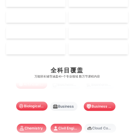
UK
AUS
剑桥大学
悉尼大学
斯坦福大学
麦吉尔大学
奥克兰大学
新加坡国立大学
澳门管理学院
香港岭南大学
伦敦大学学院
澳大利亚国立大学
US
CA
哈佛大学
英属哥伦比亚大学
奥塔哥大学
南洋理工大学
澳门大学
香港大学
伦敦国王学院
蒙纳士大学
加州理工学院
阿尔伯塔大学
NZ
SG
惠灵顿维多利亚大学
新加坡管理大学
澳门科技大学
香港中文大学
爱丁堡大学
昆士兰大学
芝加哥大学
滑铁卢大学
坎特伯雷大学
新加坡科技设计大学
MO
HK
澳门理工大学
香港科技大学
曼彻斯特大学
西澳大学
宾夕法尼亚大学
西安大略大学
怀卡托大学
新加坡理工大学
Accounting
Actuarial Science
Architecture
澳门城市大学
香港理工大学
布里斯托大学
阿德莱德大学
康奈尔大学
蒙特利尔大学
全科目覆盖
梅西大学
新跃社科大学
圣若瑟大学
香港城市大学
万能班长辅导涵盖40+个专业领域 数万节课程内容
帝国理工学院
墨尔本大学
加州大学伯克利分校
卡尔加里大学
Artificial Intelligence
Biochemistry
Bioinformatics
林肯大学
新加坡管理学院
澳门旅游学院
香港浸会大学
麻省理工学院
多伦多大学
奥克兰理工大学
拉萨尔艺术学院
澳门镜湖护理学院
香港教育大学
Biological Sciences
Business
Business Analytics
奥克兰大学
新加坡国立大学
澳门管理学院
香港岭南大学
澳门大学
香港大学
Chemistry
Civil Engineering
Cloud Computing