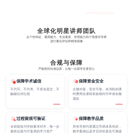
Cognitive Science
Communications
Computer Science
全球化明星讲师团队
Criminology
Cybersecurity
Data Science
从​​个性特征、通用能力、专业素质、管理能力四个维度对导师
进行量化评估和精准画像
Economics
Education
Electrical Engineering
合规与保障
严格把控自身品质，让每一位留学生更安心
Electrical
Fashion Design
Film
保障学术诚信
保障资金安全
不代写、不代考、不冒名提交，不
企微对接，安全可靠。未消耗的课
触碰任何红线
时费用在课程有效期内可申请余额
Finance
FinTech
Graphic Design
退款
过程留痕可验证
保障教学品质
Internet of Things
Laws
Management
全程留痕与学校要求对齐，每一步
所有导师均需通过导师体系培训，
都有证据与可复用的学习资产
教学案例以及学员评价真实可溯源