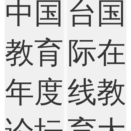
Internet of Things
Laws
Management
Marketing
Mathematics
Medicine
Nursing
Physics
Political Science
Psychology
Public Health
Robotics
Sociology
Statistics
Sustainability